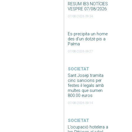
RESUM IB3 NOTÍCIES
VESPRE 07/08/2026
07/08/2026 09:34
Es precipita un home
des d’un dotzè pis a
Palma
07/08/2026 09:27
SOCIETAT
Sant Josep tramita
cinc sancions per
festes il·legals amb
multes que sumen
800.00 euros
07/08/2026 09:14
SOCIETAT
L’ocupació hotelera a