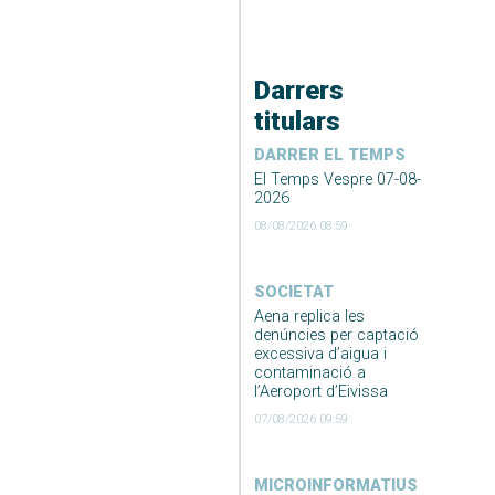
Darrers
titulars
DARRER EL TEMPS
El Temps Vespre 07-08-
2026
08/08/2026 08:59
SOCIETAT
Aena replica les
denúncies per captació
excessiva d’aigua i
contaminació a
l’Aeroport d’Eivissa
07/08/2026 09:59
MICROINFORMATIUS