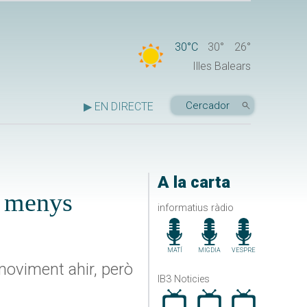
30°C
30°
26°
Illes Balears
▶ EN DIRECTE
A la carta
ò menys
informatius ràdio
MATÍ
MIGDIA
VESPRE
moviment ahir, però
IB3 Noticies