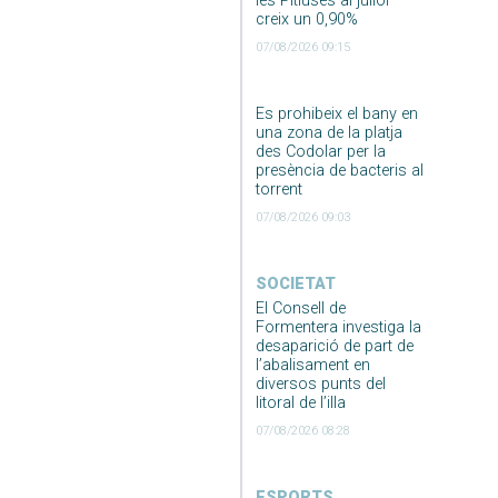
les Pitiüses al juliol
creix un 0,90%
07/08/2026 09:15
Es prohibeix el bany en
una zona de la platja
des Codolar per la
presència de bacteris al
torrent
07/08/2026 09:03
SOCIETAT
El Consell de
Formentera investiga la
desaparició de part de
l’abalisament en
diversos punts del
litoral de l’illa
07/08/2026 08:28
ESPORTS