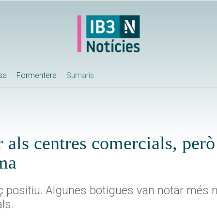
ssa
Formentera
Sumaris
r als centres comercials, per
lma
ç positiu. Algunes botigues van notar més 
ls.