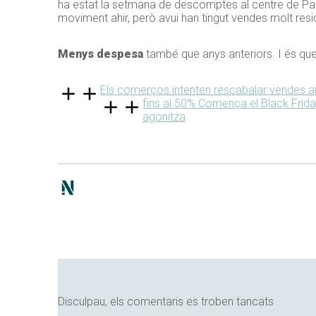
ha estat la setmana de descomptes al centre de Pal
moviment ahir, però avui han tingut vendes molt resi
Menys despesa
també que anys anteriors. I és que 
Els comerços intenten rescabalar vendes a
fins al 50%
Comença el Black Frida
agonitza
Disculpau, els comentaris es troben tancats