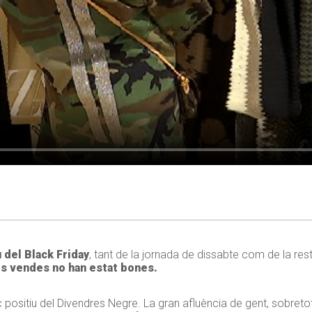
 del Black Friday
, tant de la jornada de dissabte com de la res
s vendes no han estat bones.
ositiu del Divendres Negre. La gran afluència de gent, sobretot,