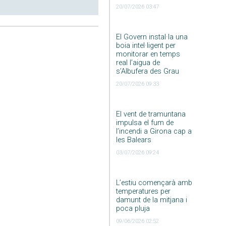
20/07/2026 03:47
El Govern instal·la una
boia intel·ligent per
monitorar en temps
real l’aigua de
s’Albufera des Grau
20/07/2026 09:33
El vent de tramuntana
impulsa el fum de
l’incendi a Girona cap a
les Balears
03/07/2026 09:24
L’estiu començarà amb
temperatures per
damunt de la mitjana i
poca pluja
09/06/2026 02:52