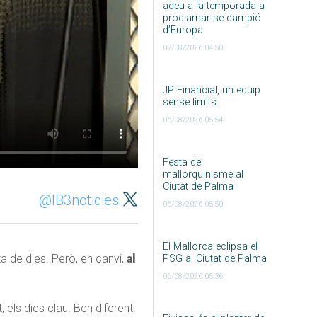
adeu a la temporada a
proclamar-se campió
d’Europa
07/08/2026 04:50
JP Financial, un equip
sense límits
06/08/2026 05:54
Festa del
mallorquinisme al
Ciutat de Palma
@IB3noticies
06/08/2026 05:50
El Mallorca eclipsa el
ta de dies. Però, en canvi,
al
PSG al Ciutat de Palma
06/08/2026 05:36
 els dies clau. Ben diferent