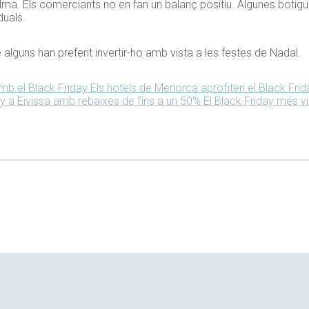
ma. Els comerciants no en fan un balanç positiu. Algunes botig
duals.
alguns han preferit invertir-ho amb vista a les festes de Nadal.
mb el Black Friday
Els hotels de Menorca aprofiten el Black Fri
y a Eivissa amb rebaixes de fins a un 50%
El Black Friday més vi