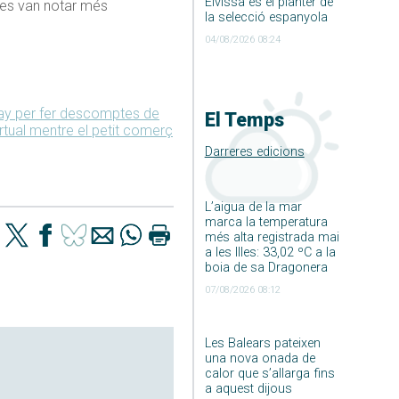
Eivissa és el planter de
ues van notar més
la selecció espanyola
04/08/2026 08:24
day per fer descomptes de
El Temps
rtual mentre el petit comerç
Darreres edicions
L’aigua de la mar
marca la temperatura
més alta registrada mai
a les Illes: 33,02 ºC a la
boia de sa Dragonera
07/08/2026 08:12
Les Balears pateixen
una nova onada de
calor que s’allarga fins
a aquest dijous