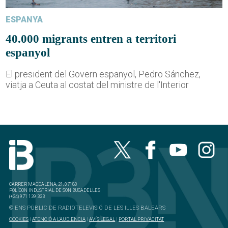
ESPANYA
40.000 migrants entren a territori
espanyol
El president del Govern espanyol, Pedro Sánchez,
viatja a Ceuta al costat del ministre de l'Interior
CARRER MAGDALENA, 21, 07180
POLÍGON INDUSTRIAL DE SON BUGADELLES
(+34) 971 139 333
© ENS PÚBLIC DE RADIOTELEVISIÓ DE LES ILLES BALEARS
COOKIES
|
ATENCIÓ A L'AUDIÈNCIA
|
AVÍS LEGAL
|
PORTAL PRIVACITAT