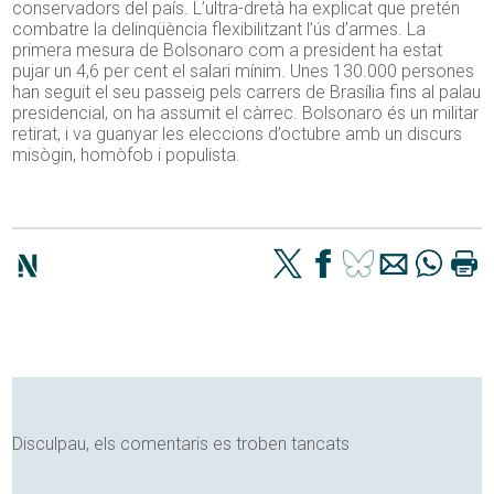
conservadors del país. L’ultra-dretà ha explicat que pretén
combatre la delinqüència flexibilitzant l’ús d’armes. La
primera mesura de Bolsonaro com a president ha estat
pujar un 4,6 per cent el salari mínim. Unes 130.000 persones
han seguit el seu passeig pels carrers de Brasília fins al palau
presidencial, on ha assumit el càrrec. Bolsonaro és un militar
retirat, i va guanyar les eleccions d’octubre amb un discurs
misògin, homòfob i populista.
Disculpau, els comentaris es troben tancats