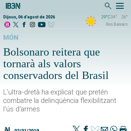
Dijous, 06 d'agost de 2026
29°C
34°
26°
Illes Balears
MÓN
Bolsonaro reitera que
tornarà als valors
conservadors del Brasil
L'ultra-dretà ha explicat que pretén
combatre la delinqüència flexibilitzant
l'ús d'armes
02/01/2019