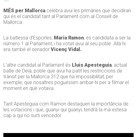
165
MÉS per Mallorca
celebra avui les primàries que decidiran
qui és el candidat tant al Parlament com al Consell de
Mallorca.
La batlessa d’Esporles,
Maria Ramon
, és candidata a ser la
número 1 al Parlament, i ha votat avui al seu poble. Allà hi
era també el senador
Vicenç Vidal.
L’altre candidat al Parlament és
Lluis Apesteguia
, actual
batle de Deià, poble que avui ha patit les restriccions de
trànsit per la Mallorca 312 que ha impossibilitat, per
exemple, que nosaltres poguéssim arribar-hi per a filmar el
moment en què votava.
Tant Apesteguia com Ramon destaquen la importància de
les votacions i que, guanyi qui guanyi, tendrà la mà estesa
cap a qui no surti vencedor.