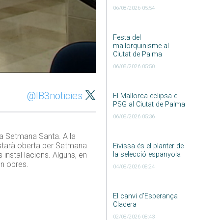
06/08/2026 05:54
Festa del
mallorquinisme al
Ciutat de Palma
06/08/2026 05:50
@IB3noticies
El Mallorca eclipsa el
PSG al Ciutat de Palma
06/08/2026 05:36
 la Setmana Santa. A la
 estarà oberta per Setmana
Eivissa és el planter de
la selecció espanyola
instal·lacions. Alguns, en
en obres.
04/08/2026 08:24
El canvi d’Esperança
Cladera
02/08/2026 08:43