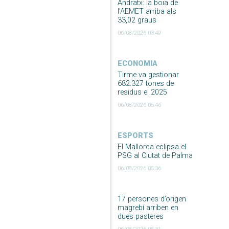
Andratx: la boia de
l’AEMET arriba als
33,02 graus
06/08/2026 03:49
ECONOMIA
Tirme va gestionar
682.327 tones de
residus el 2025
06/08/2026 05:46
ESPORTS
El Mallorca eclipsa el
PSG al Ciutat de Palma
06/08/2026 05:36
17 persones d’origen
magrebí arriben en
dues pasteres