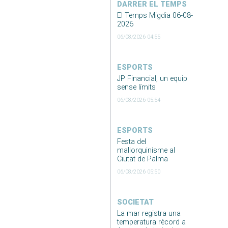
DARRER EL TEMPS
El Temps Migdia 06-08-
2026
06/08/2026 04:55
ESPORTS
JP Financial, un equip
sense límits
06/08/2026 05:54
ESPORTS
Festa del
mallorquinisme al
Ciutat de Palma
06/08/2026 05:50
SOCIETAT
La mar registra una
temperatura rècord a