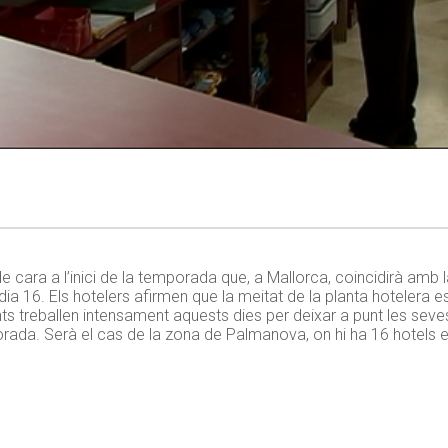
de cara a l’inici de la temporada que, a Mallorca, coincidirà amb
údia 16. Els hotelers afirmen que la meitat de la planta hotelera
treballen intensament aquests dies per deixar a punt les seves 
porada. Serà el cas de la zona de Palmanova, on hi ha 16 hotels 