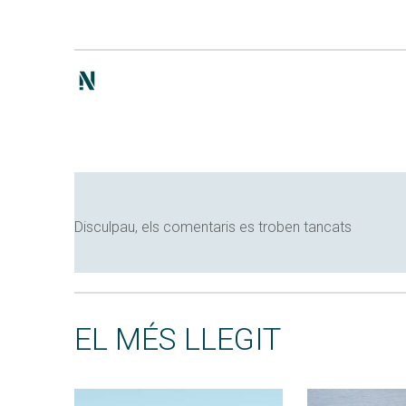
Disculpau, els comentaris es troben tancats
EL MÉS LLEGIT