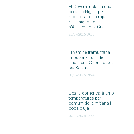
El Govern instal·la una
boia intel·ligent per
monitorar en temps
real l’aigua de
s’Albufera des Grau
20/07/2026 09:33
El vent de tramuntana
impulsa el fum de
l’incendi a Girona cap a
les Balears
03/07/2026 09:24
L’estiu començarà amb
temperatures per
damunt de la mitjana i
poca pluja
09/06/2026 02:52