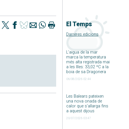
El Temps
Darreres edicions
L’aigua de la mar
marca la temperatura
més alta registrada mai
a les Illes: 33,02 ºC a la
boia de sa Dragonera
06/08/2026 02:44
Les Balears pateixen
una nova onada de
calor que s’allarga fins
a aquest dijous
20/07/2026 03:47