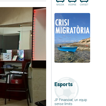
MIGDIA
VESPRE
CAP.SET
Esports
JP Financial, un equip
sense límits