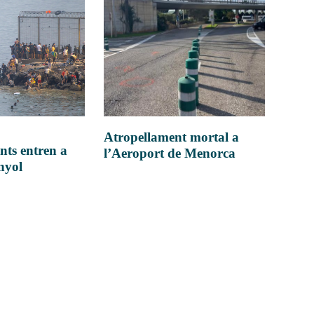
Atropellament mortal a
nts entren a
l’Aeroport de Menorca
anyol