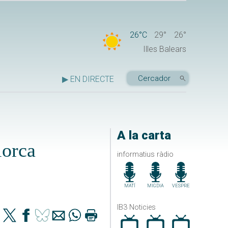
26°C
29°
26°
Illes Balears
▶ EN DIRECTE
A la carta
lorca
informatius ràdio
MATÍ
MIGDIA
VESPRE
IB3 Noticies