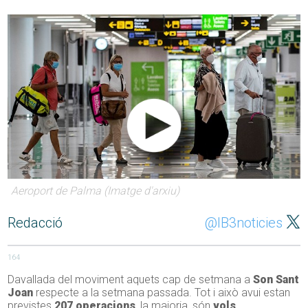
Aeroport de Palma (Imatge d'arxiu)
Redacció
@IB3noticies
164
Davallada del moviment aquets cap de setmana a
Son Sant
Joan
respecte a la setmana passada. Tot i això avui estan
previstes
207 operacions
, la majoria, són
vols