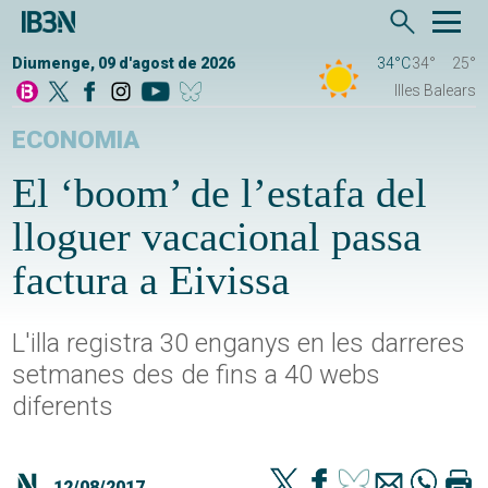
Diumenge, 09 d'agost de 2026
34°C
34°
25°
Illes Balears
ECONOMIA
El ‘boom’ de l’estafa del
lloguer vacacional passa
factura a Eivissa
L'illa registra 30 enganys en les darreres
setmanes des de fins a 40 webs
diferents
12/08/2017