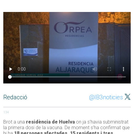
Redacció
@IB3noticies
134
Brot a una
residència de Huelva
on ja s’havia subministrat
la primera dosi de la vacuna. De moment s’ha confirmat que
hi ha
18 persones afectades, 15 residents i tres