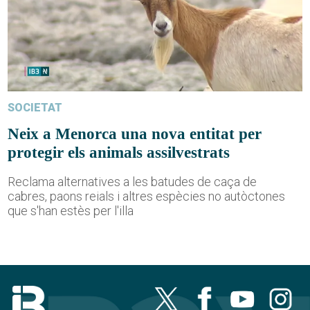
SOCIETAT
Neix a Menorca una nova entitat per
protegir els animals assilvestrats
Reclama alternatives a les batudes de caça de
cabres, paons reials i altres espècies no autòctones
que s'han estès per l'illa