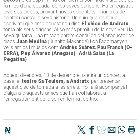
fa més d’una dècada, de les seves cançons. Ha enregistrat
diversos discos, provant noves sonoritats i maneres de
contar i cantar la seva història. Un guió que continua
escrivint i que amb aquest nou disc
El chico de Andratx
torna als seus orígens. Al so més primitiu de la seva veu i la
seva guitarra. Una mirada enrere conduïda pel productor de
discs
Juan Medina
(Juanito Makandé) i on l’acomanyen
vells amics i músics com
Andrés Suárez
,
Pau Franch (O-
ERRA), Pep Álvarez (Anegats)
i
Adrià Salas (La
Pegatina)
.
Aquest divendres, 13 de desembre, oferirà un concert a
casa, al
teatre Sa Teulera, a Andratx
, per presentar
aquest disc de tornada a les arrels. Ho farà acompanyat
d’alguns d’aquests amics que han col·laborat a
l’enregistrament del disc i en format de trio.