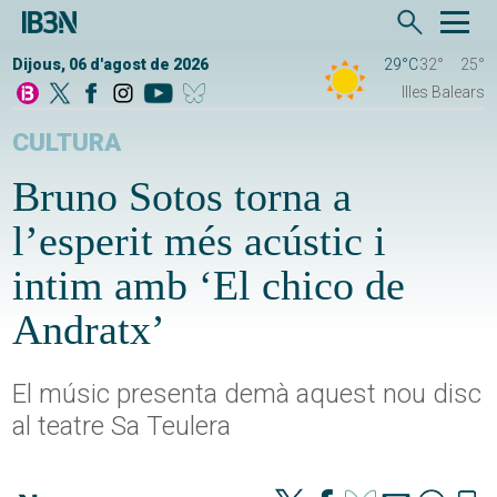
Dijous, 06 d'agost de 2026
29°C
32°
25°
Illes Balears
CULTURA
Bruno Sotos torna a
l’esperit més acústic i
intim amb ‘El chico de
Andratx’
El músic presenta demà aquest nou disc
al teatre Sa Teulera