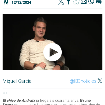
12/12/2024
Miquel García
@IB3noticies
356
El chico de Andratx
ja frega els quaranta anys.
Bruno
Sotos
no és cap nin i ha complert el somni de viure, des de