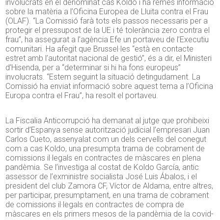
involucrats en el denominat cas Koldo i ha remès informació
sobre la matèria a l’Oficina Europea de Lluita contra el Frau
(OLAF). “La Comissió farà tots els passos necessaris per a
protegir el pressupost de la UE i té tolerància zero contra el
frau”, ha assegurat a l’agència Efe un portaveu de l’Executiu
comunitari. Ha afegit que Brussel·les “està en contacte
estret amb l’autoritat nacional de gestió”, és a dir, el Ministeri
d’Hisenda, per a “determinar si hi ha fons europeus”
involucrats. “Estem seguint la situació detingudament. La
Comissió ha enviat informació sobre aquest tema a l’Oficina
Europa contra el Frau”, ha resolt el portaveu.
La Fiscalia Anticorrupció ha demanat al jutge que prohibeixi
sortir d’Espanya sense autorització judicial l’empresari Juan
Carlos Cueto, assenyalat com un dels cervells del conegut
com a cas Koldo, una presumpta trama de cobrament de
comissions il·legals en contractes de màscares en plena
pandèmia. Se l’investiga al costat de Koldo García, antic
assessor de l’exministre socialista José Luis Ábalos, i el
president del club Zamora CF, Víctor de Aldama, entre altres,
per participar, presumptament, en una trama de cobrament
de comissions il·legals en contractes de compra de
màscares en els primers mesos de la pandèmia de la covid-