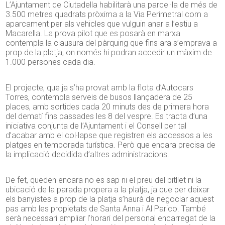
L’Ajuntament de Ciutadella habilitarà una parcel·la de més de
3.500 metres quadrats pròxima a la Via Perimetral com a
aparcament per als vehicles que vulguin anar a l’estiu a
Macarella. La prova pilot que es posarà en marxa
contempla la clausura del pàrquing que fins ara s’emprava a
prop de la platja, on només hi podran accedir un màxim de
1.000 persones cada dia.
El projecte, que ja s’ha provat amb la flota d’Autocars
Torres, contempla serveis de busos llançadera de 25
places, amb sortides cada 20 minuts des de primera hora
del dematí fins passades les 8 del vespre. Es tracta d’una
iniciativa conjunta de l’Ajuntament i el Consell per tal
d’acabar amb el col·lapse que registren els accessos a les
platges en temporada turística. Però que encara precisa de
la implicació decidida d’altres administracions.
De fet, queden encara no es sap ni el preu del bitllet ni la
ubicació de la parada propera a la platja, ja que per deixar
els banyistes a prop de la platja s’haurà de negociar aquest
pas amb les propietats de Santa Anna i Al Parico. També
serà necessari ampliar l’horari del personal encarregat de la