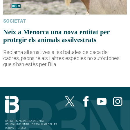
SOCIETAT
Neix a Menorca una nova entitat per
protegir els animals assilvestrats
Reclama alternatives a les batudes de caça de
cabres, paons reials i altres espècies no autòctones
que s'han estès per l'illa
CARRER MAGDALENA, 21, 07180
POLÍGON INDUSTRIAL DE SON BUGADELLES
(+34) 971 139 333