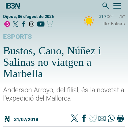
Dijous, 06 d'agost de 2026
31°C
32°
25°
Illes Balears
ESPORTS
Bustos, Cano, Núñez i
Salinas no viatgen a
Marbella
Anderson Arroyo, del filial, és la novetat a
l'expedició del Mallorca
31/07/2018