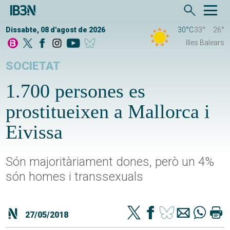
Dissabte, 08 d'agost de 2026
30°C
33°
26°
Illes Balears
SOCIETAT
1.700 persones es
prostitueixen a Mallorca i
Eivissa
Són majoritàriament dones, però un 4%
són homes i transsexuals
27/05/2018