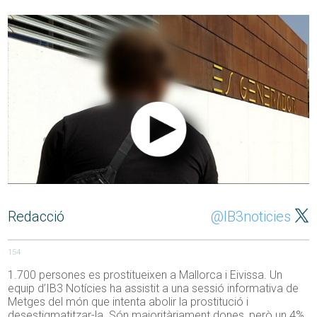
Redacció
@IB3noticies
154
1.700 persones es prostitueixen a Mallorca i Eivissa. Un
equip d’IB3 Notícies ha assistit a una sessió informativa de
Metges del món que intenta abolir la prostitució i
desestigmatitzar-la. Són majoritàriament dones, però un 4%