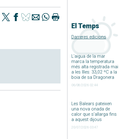
El Temps
Darreres edicions
L’aigua de la mar
marca la temperatura
més alta registrada mai
a les Illes: 33,02 ºC a la
boia de sa Dragonera
06/08/2026 02:44
Les Balears pateixen
una nova onada de
calor que s’allarga fins
a aquest dijous
20/07/2026 03:47