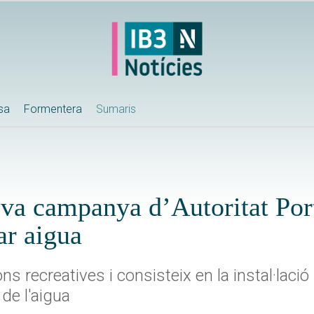
ssa
Formentera
Sumaris
va campanya d’Autoritat Port
ar aigua
ns recreatives i consisteix en la instal·lació
 de l'aigua