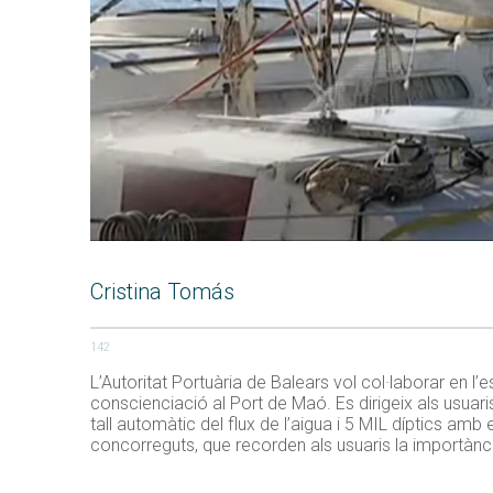
Cristina Tomás
142
L’Autoritat Portuària de Balears vol col·laborar en l
conscienciació al Port de Maó. Es dirigeix als usuar
tall automàtic del flux de l’aigua i 5 MIL díptics am
concorreguts, que recorden als usuaris la importànci