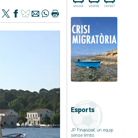
MIGDIA
VESPRE
CAP.SET
Esports
JP Financial, un equip
sense límits