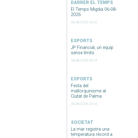
DARRER EL TEMPS
El Temps Migdia 06-08-
2026
06/08/2026 04:55
ESPORTS
JP Financial, un equip
sense límits
06/08/2026 05:54
ESPORTS
Festa del
mallorquinisme al
Ciutat de Palma
06/08/2026 05:50
SOCIETAT
La mar registra una
temperatura rècord a