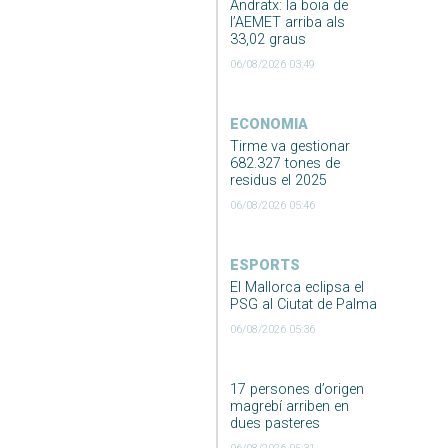
Andratx: la boia de
l’AEMET arriba als
33,02 graus
06/08/2026 03:49
ECONOMIA
Tirme va gestionar
682.327 tones de
residus el 2025
06/08/2026 05:46
ESPORTS
El Mallorca eclipsa el
PSG al Ciutat de Palma
06/08/2026 05:36
17 persones d’origen
magrebí arriben en
dues pasteres