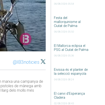
06/08/2026 05:54
Festa del
mallorquinisme al
Ciutat de Palma
06/08/2026 05:50
El Mallorca eclipsa el
PSG al Ciutat de Palma
06/08/2026 05:36
@IB3noticies
Eivissa és el planter de
la selecció espanyola
04/08/2026 08:24
at en marxa una campanya de
 50 pistoles de mànega amb
l llarg dels molls més
El canvi d’Esperança
Cladera
02/08/2026 08:43