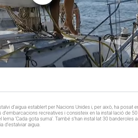
’estalvi d’aigua establert per Nacions Unides i, per això, ha pos
is d’embarcacions recreatives i consisteix en la instal·lació de
b el lema ‘Cada gota suma’. També s’han instal·lat 30 banderoles a
a d’estalviar aigua.