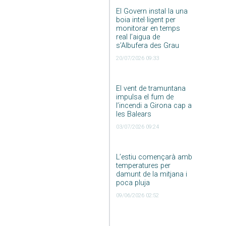
El Govern instal·la una
boia intel·ligent per
monitorar en temps
real l’aigua de
s’Albufera des Grau
20/07/2026 09:33
El vent de tramuntana
impulsa el fum de
l’incendi a Girona cap a
les Balears
03/07/2026 09:24
L’estiu començarà amb
temperatures per
damunt de la mitjana i
poca pluja
09/06/2026 02:52