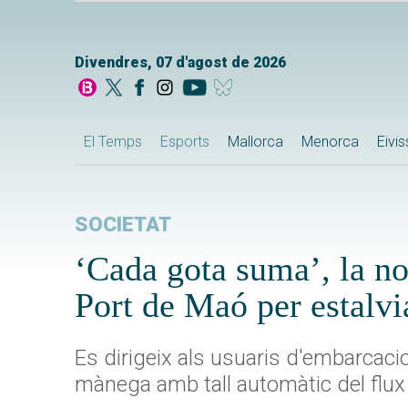
Divendres, 07 d'agost de 2026
El Temps
Esports
Mallorca
Menorca
Eivi
SOCIETAT
‘Cada gota suma’, la no
Port de Maó per estalvi
Es dirigeix als usuaris d'embarcacio
mànega amb tall automàtic del flux