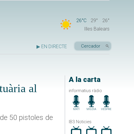
26°C
29°
26°
Illes Balears
▶ EN DIRECTE
A la carta
uària al
informatius ràdio
MATÍ
MIGDIA
VESPRE
 de 50 pistoles de
IB3 Noticies