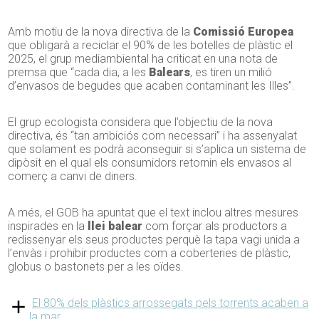
Amb motiu de la nova directiva de la
Comissió Europea
que obligarà a reciclar el 90% de les botelles de plàstic el
2025, el grup mediambiental ha criticat en una nota de
premsa que “cada dia, a les
Balears
, es tiren un milió
d’envasos de begudes que acaben contaminant les Illes”.
El grup ecologista considera que l’objectiu de la nova
directiva, és “tan ambiciós com necessari” i ha assenyalat
que solament es podrà aconseguir si s’aplica un sistema de
dipòsit en el qual els consumidors retornin els envasos al
comerç a canvi de diners.
A més, el GOB ha apuntat que el text inclou altres mesures
inspirades en la
llei balear
com forçar als productors a
redissenyar els seus productes perquè la tapa vagi unida a
l’envàs i prohibir productes com a coberteries de plàstic,
globus o bastonets per a les oïdes.
El 80% dels plàstics arrossegats pels torrents acaben a
la mar