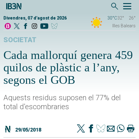
Divendres, 07 d'agost de 2026
30°C
32°
26°
Illes Balears
SOCIETAT
Cada mallorquí genera 459
quilos de plàstic a l’any,
segons el GOB
Aquests residus suposen el 77% del
total d'escombraries
29/05/2018