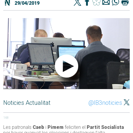
29/04/2019
Noticies Actualitat
@IB3noticies
168
Les patronals
Caeb
i
Pimem
feliciten el
Partit Socialista
per haver guanyat les eleccions i destaquen l’alta