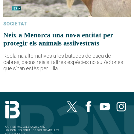
SOCIETAT
Neix a Menorca una nova entitat per
protegir els animals assilvestrats
Reclama alternatives a les batudes de caça de
cabres, paons reials i altres espècies no autòctones
que s'han estès per l'illa
CARRER MAGDALENA, 21, 07180
POLÍGON INDUSTRIAL DE SON BUGADELLES