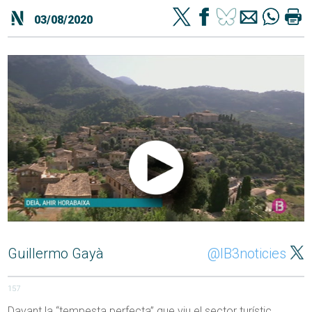
03/08/2020
Guillermo Gayà
@IB3noticies
157
Davant la “tempesta perfecta” que viu el sector turístic