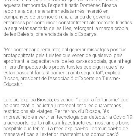
aquesta temporada, l’expert turístic Domènec Biosca
recomana de manera immediata més inversió en
campanyes de promoció i una aliança de governs i
empreses per comunicar constantment als mercats turístics
la seguretat sanitària de les Illes, reforçant la marca pròpia
de les Balears, diferenciada de la d’Espanya.
“Per començar a remuntar, cal generar missatges positius
protagonitzats pels turistes que venen de qualsevol país,
aprofitant la capacitat viral de les xarxes socials, que hi hagi
milers d’impactes dels propis turistes que diguin que s’ho
estan passant fantàsticament i amb seguretat”, explica
Biosca, president de l’Associació d’Experts en Turisme-
Educatur.
La clau, explica Biosca, és vèncer “la por a fer turisme” que
ha paralitzat la indústria juntament amb les quarantenes i
restriccions als viatges. Per fer-ho, diu Biosca, “és
imprescindible invertir en tecnologia per detectar la Covid-19
a aeroports, ports i altres infraestructures, mostrar els bons
hospitals que tenim, i a més explicar-ho i comunicar-ho de
manera eficaç a l’exterior, mantenint una comunicació