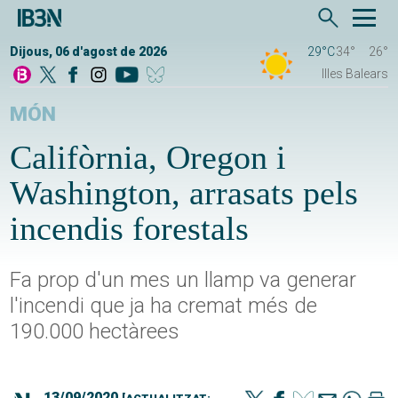
Dijous, 06 d'agost de 2026
29°C
34°
26°
Illes Balears
MÓN
Califòrnia, Oregon i
Washington, arrasats pels
incendis forestals
Fa prop d'un mes un llamp va generar
l'incendi que ja ha cremat més de
190.000 hectàrees
13/09/2020