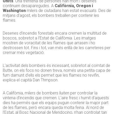
Units
. Una trentena de persones han mort i desenes
continuen desaparegudes. A
Califòrnia, Oregon i
Washington
milers de ciutadans han estat evacuats. Des de
mitjans d’agost, els bombers treballen per contenir les
flames.
Desenes d’incendis forestals encara cremen la multitud de
boscos, sobretot a l’Estat de Califòrnia. Les imatges
mostren de voracitat de les flames que arrasen i ho
destrossen tot. Fins i tot, van més enllà de les carreteres per
cremar més vegetació.
L’activitat dels bombers és incessant, sobretot al comtat de
Butte, on els focs no donen treva, només una petita capa de
fum damunt d’ells els permet que les flames no revifin,
explica el capità Dan Thmpson.
A Califòrnia, milers de bombers lluiten per controlar la
vintena d’incendis que cremen. L’aire fresc i humit d’aquests
dies ha permès que els equips puguin contenir la major part
de les flames, però encara queda molta feina. Al nord de
l’Estat, al Bosc Nacional de Mendocino, n’han controlat tan