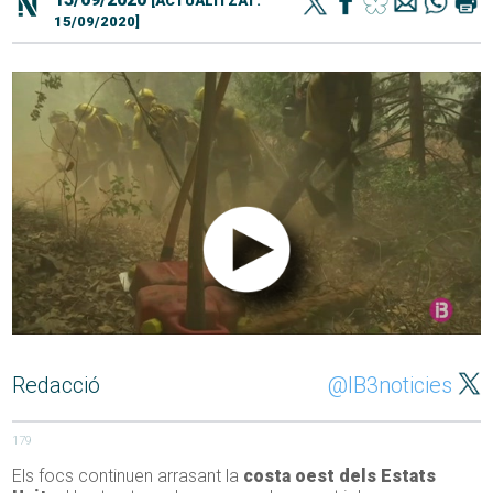
[ACTUALITZAT:
15/09/2020]
Redacció
@IB3noticies
179
Els focs continuen arrasant la
costa oest dels Estats