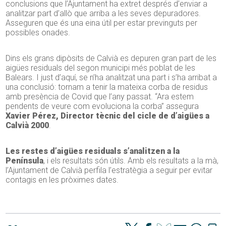
conclusions que l’Ajuntament ha extret després d’enviar a
analitzar part d’allò que arriba a les seves depuradores.
Asseguren que és una eina útil per estar previnguts per
possibles onades.
Dins els grans dipòsits de Calvià es depuren gran part de les
aigües residuals del segon municipi més poblat de les
Balears. I just d’aquí, se n’ha analitzat una part i s’ha arribat a
una conclusió: tornam a tenir la mateixa corba de residus
amb presència de Covid que l’any passat. “Ara estem
pendents de veure com evoluciona la corba” assegura
Xavier Pérez, Director tècnic del cicle de d’aigües a
Calvià 2000
.
Les restes d’aigües residuals s’analitzen a la
Península
, i els resultats són útils. Amb els resultats a la mà,
l’Ajuntament de Calvià perfila l’estratègia a seguir per evitar
contagis en les pròximes dates.