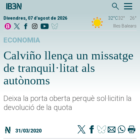
Divendres, 07 d'agost de 2026
32°C
32°
26°
Illes Balears
ECONOMIA
Calviño llença un missatge
de tranquil·litat als
autònoms
Deixa la porta oberta perquè sol·licitin la
devolució de la quota
31/03/2020