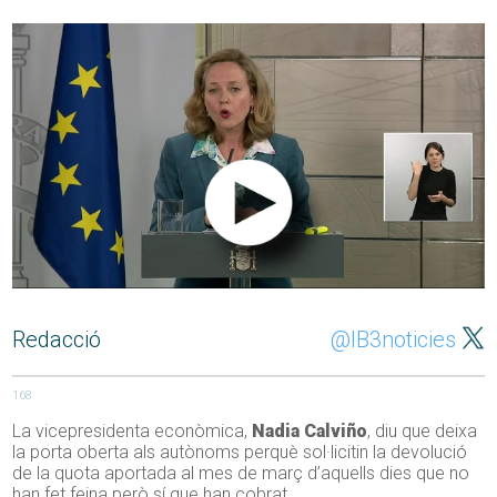
Redacció
@IB3noticies
168
La vicepresidenta econòmica,
Nadia Calviño
, diu que deixa
la porta oberta als autònoms perquè sol·licitin la devolució
de la quota aportada al mes de març d’aquells dies que no
han fet feina però sí que han cobrat.