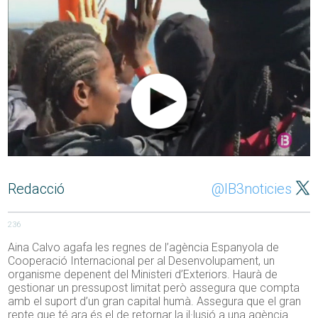
Redacció
@IB3noticies
236
Aina Calvo agafa les regnes de l’agència Espanyola de
Cooperació Internacional per al Desenvolupament, un
organisme depenent del Ministeri d’Exteriors. Haurà de
gestionar un pressupost limitat però assegura que compta
amb el suport d’un gran capital humà. Assegura que el gran
repte que té ara és el de retornar la il·lusió a una agència