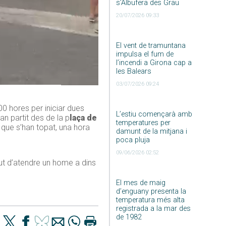
s’Albufera des Grau
20/07/2026 09:33
El vent de tramuntana
impulsa el fum de
l’incendi a Girona cap a
les Balears
03/07/2026 09:24
00 hores per iniciar dues
L’estiu començarà amb
an partit des de la p
laça de
temperatures per
s que s’han topat, una hora
damunt de la mitjana i
poca pluja
09/06/2026 02:52
ut d’atendre un home a dins
El mes de maig
d’enguany presenta la
temperatura més alta
registrada a la mar des
de 1982