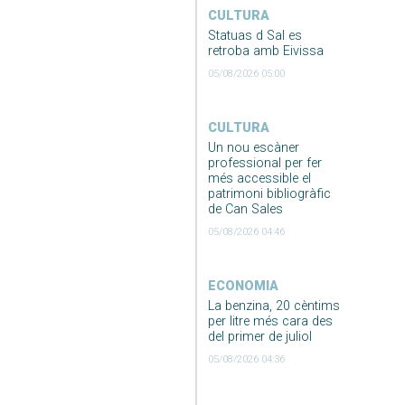
CULTURA
Statuas d Sal es
retroba amb Eivissa
05/08/2026 05:00
CULTURA
Un nou escàner
professional per fer
més accessible el
patrimoni bibliogràfic
de Can Sales
05/08/2026 04:46
ECONOMIA
La benzina, 20 cèntims
per litre més cara des
del primer de juliol
05/08/2026 04:36