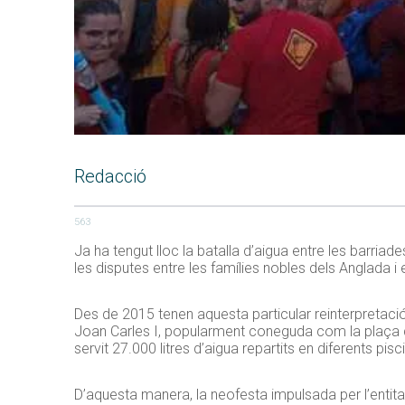
Redacció
563
Ja ha tengut lloc la batalla d’aigua entre les barriad
les disputes entre les famílies nobles dels Anglada i 
Des de 2015 tenen aquesta particular reinterpretació
Joan Carles I, popularment coneguda com la plaça 
servit 27.000 litres d’aigua repartits en diferents p
D’aquesta manera, la neofesta impulsada per l’entit