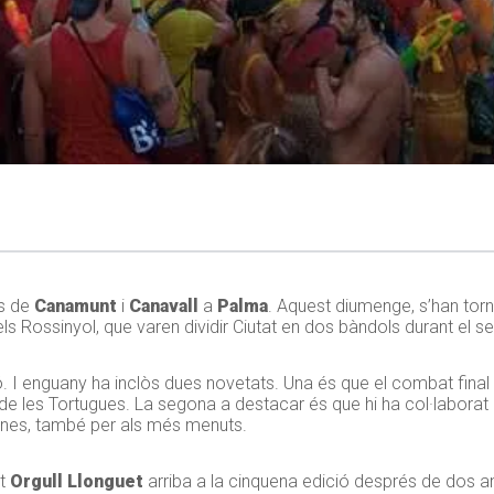
es de
Canamunt
i
Canavall
a
Palma
. Aquest diumenge, s’han tor
els Rossinyol, que varen dividir Ciutat en dos bàndols durant el se
. I enguany ha inclòs dues novetats. Una és que el combat final 
de les Tortugues. La segona a destacar és que hi ha col·labor
iscines, també per als més menuts.
at
Orgull Llonguet
arriba a la cinquena edició després de dos a