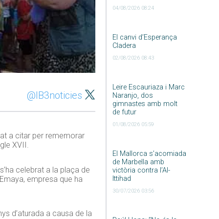
04/08/2026 08:24
El canvi d’Esperança
Cladera
02/08/2026 08:43
Leire Escauriaza i Marc
@IB3noticies
Naranjo, dos
gimnastes amb molt
de futur
01/08/2026 05:59
nat a citar per rememorar
gle XVII.
El Mallorca s’acomiada
de Marbella amb
s’ha celebrat a la plaça de
victòria contra l’Al-
Ittihad
at Emaya, empresa que ha
30/07/2026 03:56
nys d’aturada a causa de la