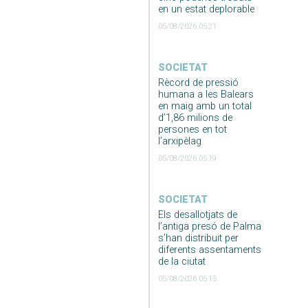
en un estat deplorable
05/08/2026 05:21
SOCIETAT
Rècord de pressió
humana a les Balears
en maig amb un total
d’1,86 milions de
persones en tot
l’arxipèlag
05/08/2026 05:19
SOCIETAT
Els desallotjats de
l’antiga presó de Palma
s’han distribuit per
diferents assentaments
de la ciutat
05/08/2026 05:15