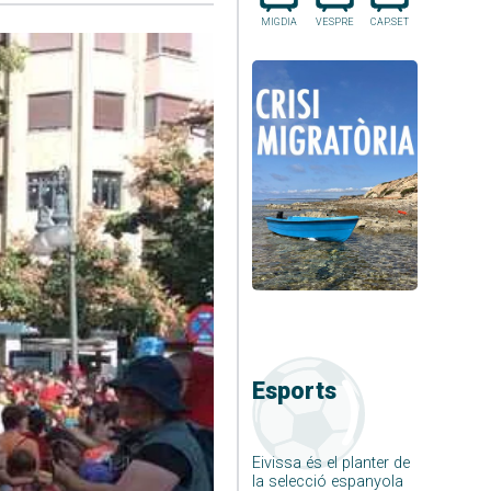
MIGDIA
VESPRE
CAP.SET
Esports
Eivissa és el planter de
la selecció espanyola