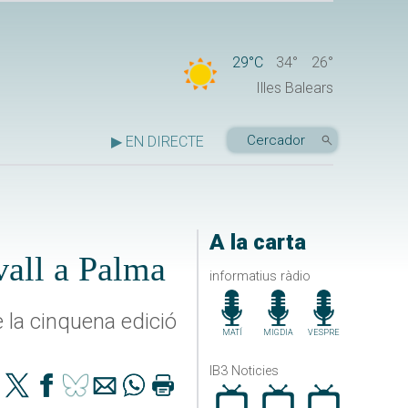
29°C
34°
26°
Illes Balears
▶ EN DIRECTE
A la carta
vall a Palma
informatius ràdio
e la cinquena edició
MATÍ
MIGDIA
VESPRE
IB3 Noticies