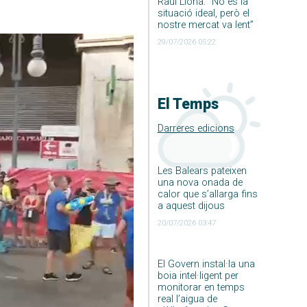
Raúl Llona: ”No és la
situació ideal, però el
nostre mercat va lent”
29/07/2026 05:22
El Temps
Darreres edicions
Les Balears pateixen
una nova onada de
calor que s’allarga fins
a aquest dijous
20/07/2026 03:47
El Govern instal·la una
boia intel·ligent per
monitorar en temps
real l’aigua de