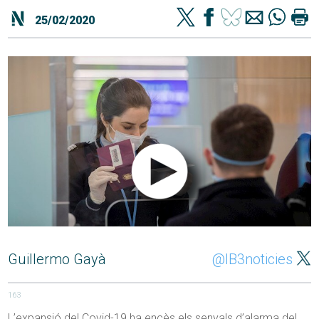
25/02/2020
Guillermo Gayà
@IB3noticies
163
L’expansió del Covid-19 ha encès els senyals d’alarma del