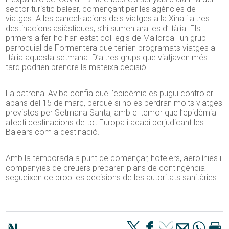
sector turístic balear, començant per les agències de
viatges. A les cancel·lacions dels viatges a la Xina i altres
destinacions asiàstiques, s’hi sumen ara les d’Itàlia. Els
primers a fer-ho han estat col·legis de Mallorca i un grup
parroquial de Formentera que tenien programats viatges a
Itàlia aquesta setmana. D’altres grups que viatjaven més
tard podrien prendre la mateixa decisió.
La patronal Aviba confia que l’epidèmia es pugui controlar
abans del 15 de març, perquè si no es perdran molts viatges
previstos per Setmana Santa, amb el temor que l’epidèmia
afecti destinacions de tot Europa i acabi perjudicant les
Balears com a destinació.
Amb la temporada a punt de començar, hotelers, aerolínies i
companyies de creuers preparen plans de contingència i
segueixen de prop les decisions de les autoritats sanitàries.