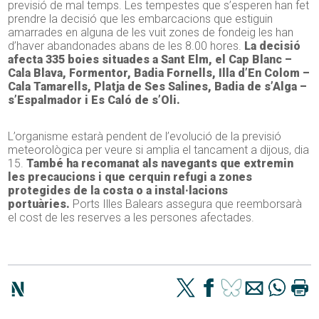
previsió de mal temps. Les tempestes que s’esperen han fet
prendre la decisió que les embarcacions que estiguin
amarrades en alguna de les vuit zones de fondeig les han
d’haver abandonades abans de les 8.00 hores.
La decisió
afecta 335 boies situades a Sant Elm, el Cap Blanc –
Cala Blava, Formentor, Badia Fornells, Illa d’En Colom –
Cala Tamarells, Platja de Ses Salines, Badia de s’Alga –
s’Espalmador i Es Caló de s’Oli.
L’organisme estarà pendent de l’evolució de la previsió
meteorològica per veure si amplia el tancament a dijous, dia
15.
També ha recomanat als navegants que extremin
les precaucions i que cerquin refugi a zones
protegides de la costa o a instal·lacions
portuàries.
Ports Illes Balears assegura que reemborsarà
el cost de les reserves a les persones afectades.