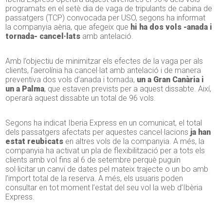
programats en el setè dia de vaga de tripulants de cabina de
passatgers (TCP) convocada per USO, segons ha informat
la companyia aèria, que afegeix que
hi ha dos vols -anada i
tornada- cancel·lats
amb antelació.
Amb l’objectiu de minimitzar els efectes de la vaga per als
clients, l’aerolínia ha cancel·lat amb antelació i de manera
preventiva dos vols d’anada i tornada,
un a Gran Canària i
un a Palma
, que estaven prevists per a aquest dissabte. Així,
operarà aquest dissabte un total de 96 vols.
Segons ha indicat Iberia Express en un comunicat, el total
dels passatgers afectats per aquestes cancel·lacions
ja han
estat reubicats
en altres vols de la companyia. A més, la
companyia ha activat un pla de flexibilització per a tots els
clients amb vol fins al 6 de setembre perquè puguin
sol·licitar un canvi de dates pel mateix trajecte o un bo amb
l’import total de la reserva. A més, els usuaris poden
consultar en tot moment l’estat del seu vol la web d’Ibèria
Express.