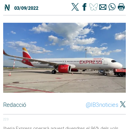
03/09/2022
Redacció
@IB3noticies
223
Iberia Express operarà aquest divendres el 96% dels vols