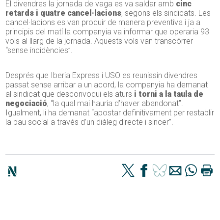
El divendres la jornada de vaga es va saldar amb
cinc
retards i quatre cancel·lacions
, segons els sindicats. Les
cancel·lacions es van produir de manera preventiva i ja a
principis del matí la companyia va informar que operaria 93
vols al llarg de la jornada. Aquests vols van transcórrer
“sense incidències”.
Després que Iberia Express i USO es reunissin divendres
passat sense arribar a un acord, la companyia ha demanat
al sindicat que desconvoqui els aturs
i torni a la taula de
negociació
, “la qual mai hauria d’haver abandonat”.
Igualment, li ha demanat “apostar definitivament per restablir
la pau social a través d’un diàleg directe i sincer”.