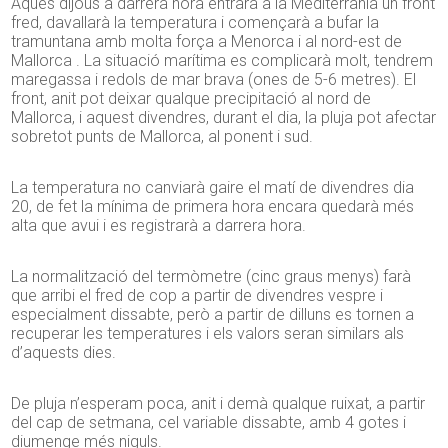
Aques dijous a darrera hora entrarà a la Mediterrània un front
fred, davallarà la temperatura i començarà a bufar la
tramuntana amb molta força a Menorca i al nord-est de
Mallorca . La situació marítima es complicarà molt, tendrem
maregassa i redols de mar brava (ones de 5-6 metres). El
front, anit pot deixar qualque precipitació al nord de
Mallorca, i aquest divendres, durant el dia, la pluja pot afectar
sobretot punts de Mallorca, al ponent i sud.
La temperatura no canviarà gaire el matí de divendres dia
20, de fet la mínima de primera hora encara quedarà més
alta que avui i es registrarà a darrera hora.
La normalització del termòmetre (cinc graus menys) farà
que arribi el fred de cop a partir de divendres vespre i
especialment dissabte, però a partir de dilluns es tornen a
recuperar les temperatures i els valors seran similars als
d’aquests dies.
De pluja n’esperam poca, anit i demà qualque ruixat, a partir
del cap de setmana, cel variable dissabte, amb 4 gotes i
diumenge més niguls.