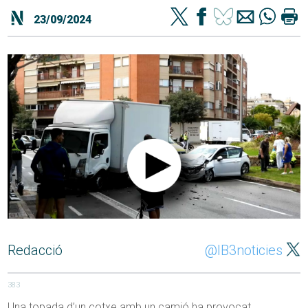
23/09/2024
Redacció
@IB3noticies
383
Una topada d’un cotxe amb un camió ha provocat