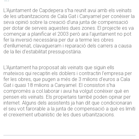
183
L’Ajuntament de Capdepera s’ha reunit avui amb els veïnats
de les urbanitzacions de Cala Gat i Canyamel per conèixer la
seva opinió sobre la creació d’una junta de compensació
per dotar de serveis aquestes dues zones. El projecte es va
començar a planificar el 2003 però ara l’ajuntament no pot
fer la inversió necessària per dur a terme les obres
d’enllumenat, clavagueram i reparació dels carrers a causa
de la llei d’estabilitat pressupostària.
L’Ajuntament ha proposat als veinats que siguin ells
mateixos qui recaptin els doblers i contractin l’empresa per
fer les obres, que pugen a més de 3 milions d’euros a Cala
Gat i quasi 18 milions a Canyamel. El consistori s’ha
compromès a col.laborar i avui ha volgut conèixer què en
pensen els veïnats. Els propietaris també poden opinar per
internet. Alguns dels assistents ja han dit que condicionaran
el seu vot farorable a la junta de compensació a què es limiti
el creixement urbanístic de les dues urbanitzacions.