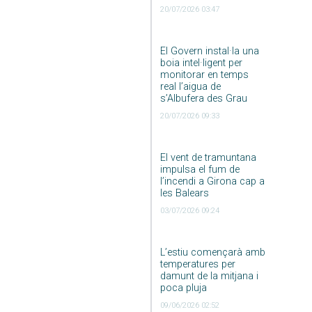
20/07/2026 03:47
El Govern instal·la una
boia intel·ligent per
monitorar en temps
real l’aigua de
s’Albufera des Grau
20/07/2026 09:33
El vent de tramuntana
impulsa el fum de
l’incendi a Girona cap a
les Balears
03/07/2026 09:24
L’estiu començarà amb
temperatures per
damunt de la mitjana i
poca pluja
09/06/2026 02:52