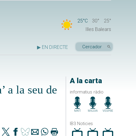
25°C
30°
25°
Illes Balears
▶ EN DIRECTE
A la carta
’ a la seu de
informatius ràdio
MATÍ
MIGDIA
VESPRE
IB3 Noticies