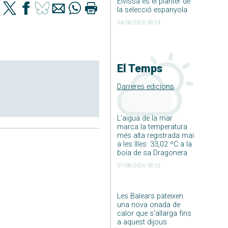
Eivissa és el planter de
la selecció espanyola
04/08/2026 08:24
El Temps
Darreres edicions
L’aigua de la mar
marca la temperatura
més alta registrada mai
a les Illes: 33,02 ºC a la
boia de sa Dragonera
07/08/2026 08:12
Les Balears pateixen
una nova onada de
calor que s’allarga fins
a aquest dijous