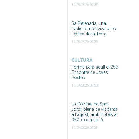
10/08/2026 07:37
Sa Berenada, una
tradició molt viva a les
Festes de la Terra
10/08/2026 07:33
CULTURA
Formentera acull el 25è
Encontre de Joves
Poetes
10/08/2026 07:30
La Colònia de Sant
Jordi, plena de visitants
a l’agost, amb hotels al
95% d’ocupació
10/08/2026 07:28