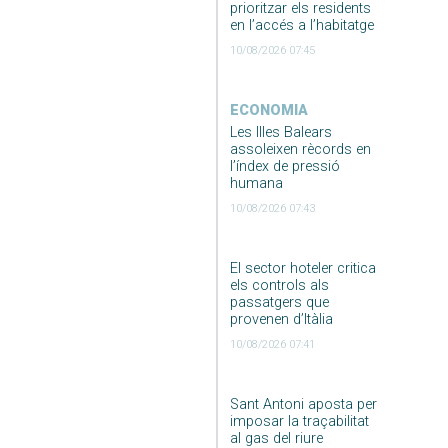
prioritzar els residents
en l’accés a l’habitatge
10/08/2026 07:45
ECONOMIA
Les Illes Balears
assoleixen rècords en
l’índex de pressió
humana
10/08/2026 07:43
El sector hoteler critica
els controls als
passatgers que
provenen d’Itàlia
10/08/2026 07:41
Sant Antoni aposta per
imposar la traçabilitat
al gas del riure