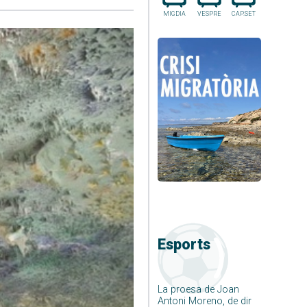
MIGDIA
VESPRE
CAP.SET
Esports
La proesa de Joan
Antoni Moreno, de dir