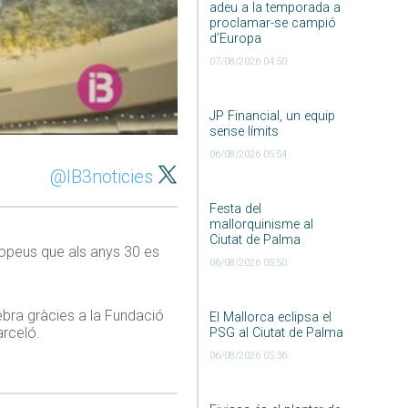
adeu a la temporada a
proclamar-se campió
d’Europa
07/08/2026 04:50
JP Financial, un equip
sense límits
06/08/2026 05:54
@IB3noticies
Festa del
mallorquinisme al
Ciutat de Palma
uropeus que als anys 30 es
06/08/2026 05:50
nebra gràcies a la Fundació
El Mallorca eclipsa el
arceló.
PSG al Ciutat de Palma
06/08/2026 05:36