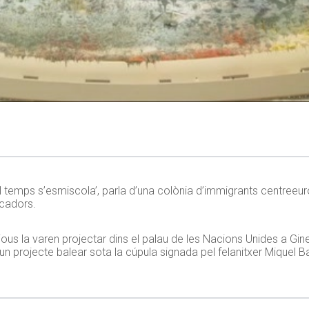
‘El temps s’esmiscola’, parla d’una colònia d’immigrants centree
scadors.
dijous la varen projectar dins el palau de les Nacions Unides a Gi
n projecte balear sota la cúpula signada pel felanitxer Miquel B