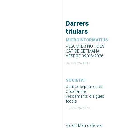
Darrers
titulars
MICROINFORMATIUS
RESUM IB3 NOTÍCIES
CAP DE SETMANA
VESPRE 09/08/2026
09/08/2026 10:16
SOCIETAT
Sant Josep tanca es
Codolar per
vessaments d’aigües
fecals
10/08/2026 07:47
Vicent Marí defensa