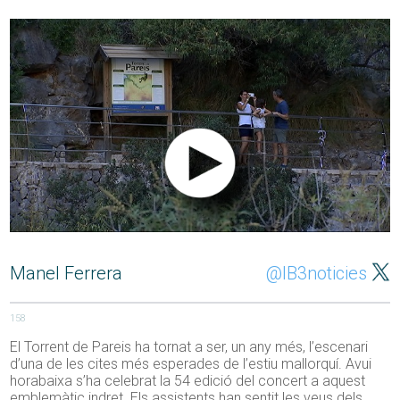
Manel Ferrera
@IB3noticies
158
El Torrent de Pareis ha tornat a ser, un any més, l’escenari
d’una de les cites més esperades de l’estiu mallorquí. Avui
horabaixa s’ha celebrat la 54 edició del concert a aquest
emblemàtic indret. Els assistents han sentit les veus dels