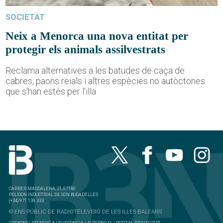
SOCIETAT
Neix a Menorca una nova entitat per
protegir els animals assilvestrats
Reclama alternatives a les batudes de caça de
cabres, paons reials i altres espècies no autòctones
que s'han estès per l'illa
CARRER MAGDALENA, 21, 07180
POLÍGON INDUSTRIAL DE SON BUGADELLES
(+34) 971 139 333
© ENS PÚBLIC DE RADIOTELEVISIÓ DE LES ILLES BALEARS
COOKIES
|
ATENCIÓ A L'AUDIÈNCIA
|
AVÍS LEGAL
|
PORTAL PRIVACITAT