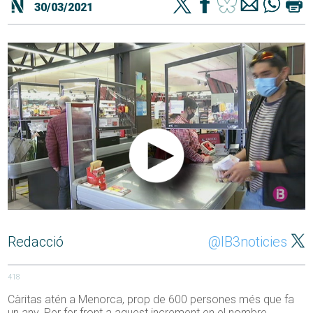
30/03/2021
Redacció
@IB3noticies
418
Càritas atén a Menorca, prop de 600 persones més que fa
un any. Per fer front a aquest increment en el nombre