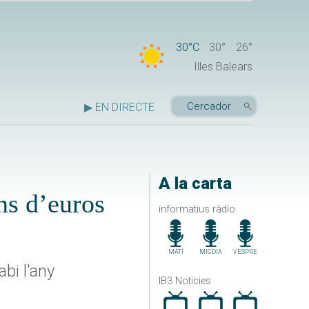
30°C
30°
26°
Illes Balears
▶ EN DIRECTE
A la carta
ns d’euros
informatius ràdio
MATÍ
MIGDIA
VESPRE
bi l'any
IB3 Noticies