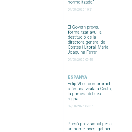
normalitzada”
07/08/2026 10:31
El Govern preveu
formalitzar avui la
destitució de la
directora general de
Costes i Litoral, Maria
Joaquina Ferrer
07/08/2026 09:45
ESPANYA
Felip VI es compromet
a fer una visita a Ceuta,
la primera del seu
regnat
07/08/2026 09:37
Presó provisional per a
un home investigat per