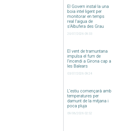
El Govern instal·la una
boia intel·ligent per
monitorar en temps
real l’aigua de
s’Albufera des Grau
20/07/2026 09:33
El vent de tramuntana
impulsa el fum de
l’incendi a Girona cap a
les Balears
03/07/2026 09:24
L’estiu començarà amb
temperatures per
damunt de la mitjana i
poca pluja
09/06/2026 02:52