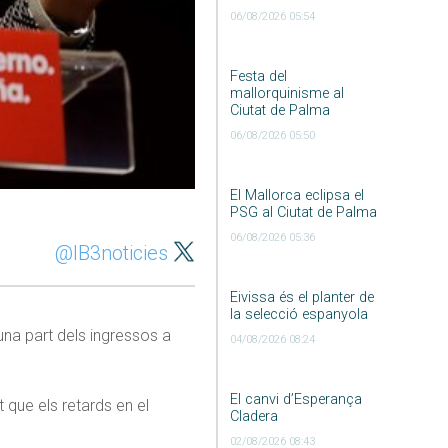
06/08/2026 05:54
Festa del
mallorquinisme al
Ciutat de Palma
06/08/2026 05:50
El Mallorca eclipsa el
PSG al Ciutat de Palma
06/08/2026 05:36
@IB3noticies
Eivissa és el planter de
la selecció espanyola
una part dels ingressos a
04/08/2026 08:24
El canvi d’Esperança
que els retards en el
Cladera
02/08/2026 08:43