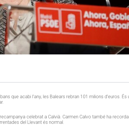
ans que acabi l’any, les Balears rebran 101 milions d’euros. És 
r.
precampanya celebrat a Calvià. Carmen Calvo també ha recordat 
orrentades del Llevant és normal.