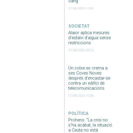
Sang
07/08/2026 10:28
SOCIETAT
Alaior aplica mesures
d’estalvi d’aigua sense
restriccions
07/08/2026 09:26
Un cotxe es crema a
ses Coves Noves
després d’encastar-se
contra un edifici de
telecomunicacions
07/08/2026 10:36
POLÍTICA
Prohens: “La crisi no
s’ha acabat, la situació
a Ceuta no està