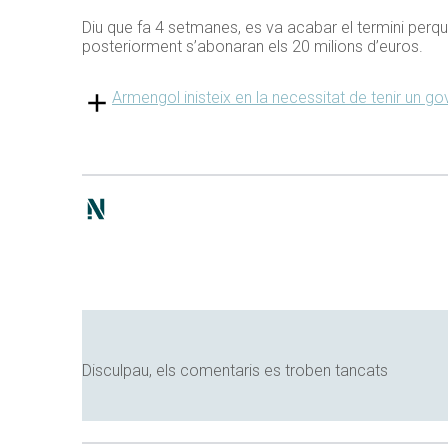
Diu que fa 4 setmanes, es va acabar el termini perq
posteriorment s’abonaran els 20 milions d’euros.
Armengol inisteix en la necessitat de tenir un g
Disculpau, els comentaris es troben tancats