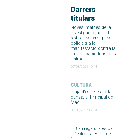
Darrers
titulars
Noves imatges de la
investigació judicial
sobre les càrregues
policials a la
manifestació contra la
massificació turística a
Palma
07/08/2026 10:44
CULTURA
Pluja d’estrelles de la
dansa, al Principal de
Maó
07/08/2026 09:59
IB3 entrega ulleres per
a l’eclipsi al Banc de