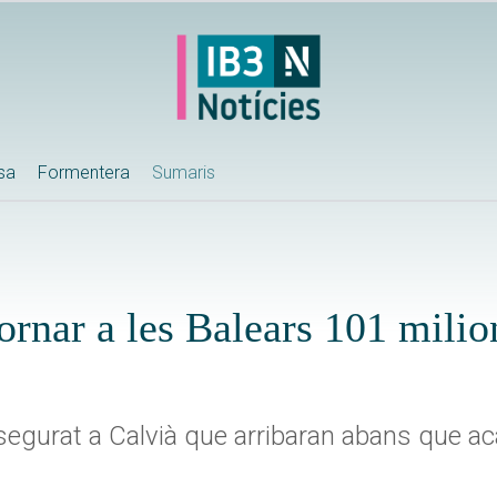
ssa
Formentera
Sumaris
rnar a les Balears 101 milio
egurat a Calvià que arribaran abans que aca