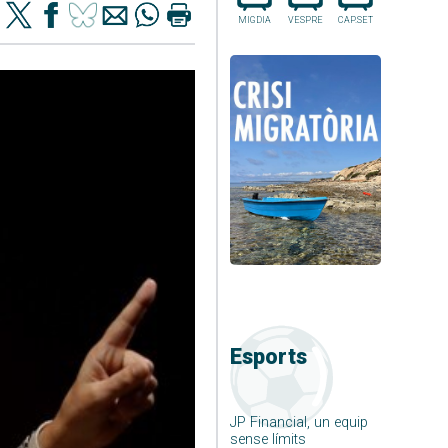
MIGDIA
VESPRE
CAP.SET
Esports
JP Financial, un equip
sense límits