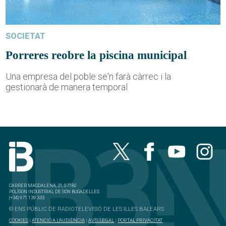
SOCIETAT
Porreres reobre la piscina municipal
Una empresa del poble se'n farà càrrec i la
gestionarà de manera temporal
CARRER MAGDALENA, 21, 07180
POLÍGON INDUSTRIAL DE SON BUGADELLES
(+34) 971 139 333
© ENS PÚBLIC DE RADIOTELEVISIÓ DE LES ILLES BALEARS
COOKIES
|
ATENCIÓ A L'AUDIÈNCIA
|
AVÍS LEGAL
|
PORTAL PRIVACITAT