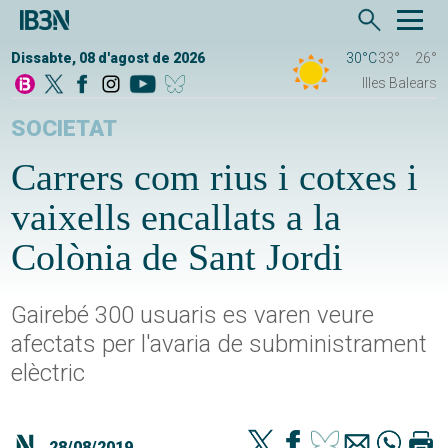
Dissabte, 08 d'agost de 2026
30°C
33°
26°
Illes Balears
SOCIETAT
Carrers com rius i cotxes i
vaixells encallats a la
Colònia de Sant Jordi
Gairebé 300 usuaris es varen veure
afectats per l'avaria de subministrament
elèctric
28/08/2019