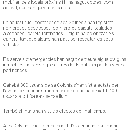
mobiliari dels locals pròxims i hi ha hagut cotxes, com
aquest, que han quedat encallats.
En aquest nucli costaner de ses Salines s’han registrat
nombroses destrosses, com arbres caiguts, teulades
aixecades i parets tombades. L’aigua ha colonitzat els
carrers, tant que alguns han patit per rescatar les seus
vehicles
Els serveis d’emergències han hagut de treure aigua d’alguns
immobles, no sense que els residents patissin per les seves
pertinences.
Gairebé 300 usuaris de sa Colònia s’han vist afectats per
l’avaria del subministrament elèctric que ha deixat 1.400
usuaris a tot Balears sense llum.
També al mar s’han vist els efectes del mal temps.
A es Dols un helicòpter ha hagut d’evacuar un matrimoni