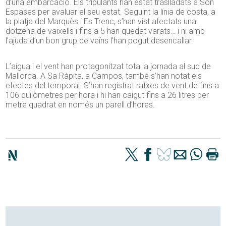
d’una embarcació. Els tripulants han estat traslladats a Son
Espases per avaluar el seu estat. Seguint la línia de costa, a
la platja del Marquès i Es Trenc, s’han vist afectats una
dotzena de vaixells i fins a 5 han quedat varats… i ni amb
l’ajuda d’un bon grup de veïns l’han pogut desencallar.
L’aigua i el vent han protagonitzat tota la jornada al sud de
Mallorca. A Sa Ràpita, a Campos, també s’han notat els
efectes del temporal. S’han registrat ratxes de vent de fins a
106 quilòmetres per hora i hi han caigut fins a 26 litres per
metre quadrat en només un parell d’hores.