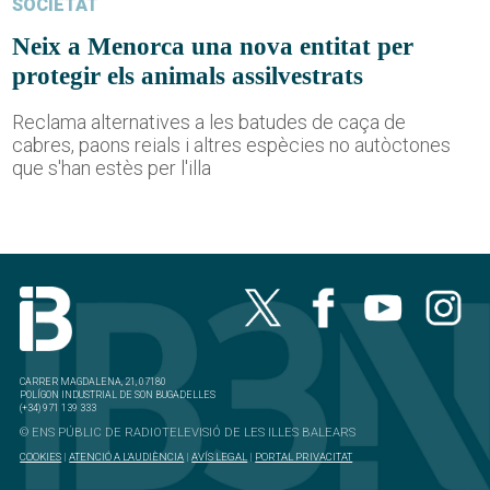
SOCIETAT
Neix a Menorca una nova entitat per
protegir els animals assilvestrats
Reclama alternatives a les batudes de caça de
cabres, paons reials i altres espècies no autòctones
que s'han estès per l'illa
CARRER MAGDALENA, 21, 07180
POLÍGON INDUSTRIAL DE SON BUGADELLES
(+34) 971 139 333
© ENS PÚBLIC DE RADIOTELEVISIÓ DE LES ILLES BALEARS
COOKIES
|
ATENCIÓ A L'AUDIÈNCIA
|
AVÍS LEGAL
|
PORTAL PRIVACITAT