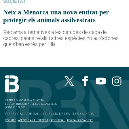
SOCIETAT
Neix a Menorca una nova entitat per
protegir els animals assilvestrats
Reclama alternatives a les batudes de caça de
cabres, paons reials i altres espècies no autòctones
que s'han estès per l'illa
CARRER MAGDALENA, 21, 07180
POLÍGON INDUSTRIAL DE SON BUGADELLES
(+34) 971 139 333
© ENS PÚBLIC DE RADIOTELEVISIÓ DE LES ILLES BALEARS
COOKIES
|
ATENCIÓ A L'AUDIÈNCIA
|
AVÍS LEGAL
|
PORTAL PRIVACITAT