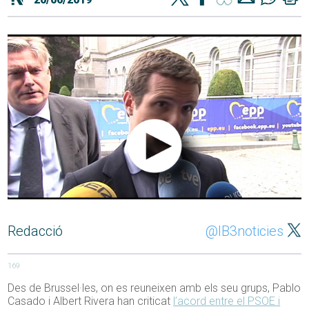
Redacció
@IB3noticies
169
Des de Brussel·les, on es reuneixen amb els seu grups, Pablo
Casado i Albert Rivera han criticat
l’acord entre el PSOE i