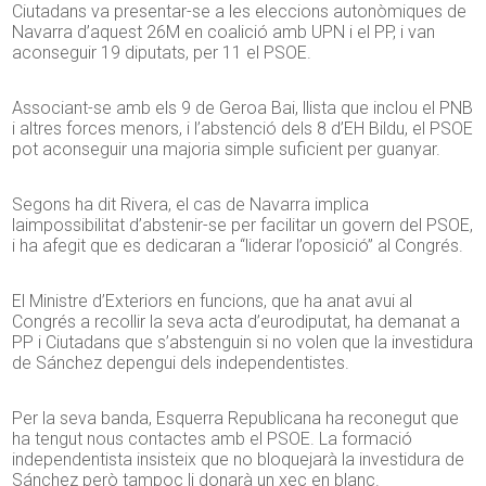
Ciutadans va presentar-se a les eleccions autonòmiques de
Navarra d’aquest 26M en coalició amb UPN i el PP, i van
aconseguir 19 diputats, per 11 el PSOE.
Associant-se amb els 9 de Geroa Bai, llista que inclou el PNB
i altres forces menors, i l’abstenció dels 8 d’EH Bildu, el PSOE
pot aconseguir una majoria simple suficient per guanyar.
Segons ha dit Rivera, el cas de Navarra implica
laimpossibilitat d’abstenir-se per facilitar un govern del PSOE,
i ha afegit que es dedicaran a “liderar l’oposició” al Congrés.
El Ministre d’Exteriors en funcions, que ha anat avui al
Congrés a recollir la seva acta d’eurodiputat, ha demanat a
PP i Ciutadans que s’abstenguin si no volen que la investidura
de Sánchez depengui dels independentistes.
Per la seva banda, Esquerra Republicana ha reconegut que
ha tengut nous contactes amb el PSOE. La formació
independentista insisteix que no bloquejarà la investidura de
Sánchez però tampoc li donarà un xec en blanc.