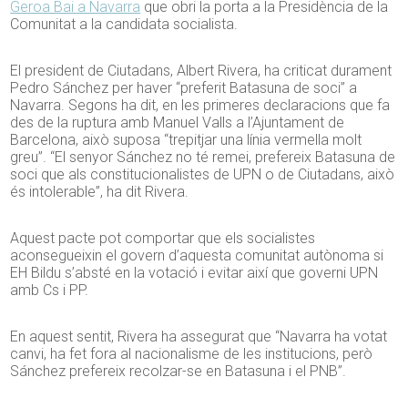
Geroa Bai a Navarra
que obri la porta a la Presidència de la
Comunitat a la candidata socialista.
El president de Ciutadans, Albert Rivera, ha criticat durament
Pedro Sánchez per haver “preferit Batasuna de soci” a
Navarra. Segons ha dit, en les primeres declaracions que fa
des de la ruptura amb Manuel Valls a l’Ajuntament de
Barcelona, això suposa “trepitjar una línia vermella molt
greu”. “El senyor Sánchez no té remei, prefereix Batasuna de
soci que als constitucionalistes de UPN o de Ciutadans, això
és intolerable”, ha dit Rivera.
Aquest pacte pot comportar que els socialistes
aconsegueixin el govern d’aquesta comunitat autònoma si
EH Bildu s’absté en la votació i evitar així que governi UPN
amb Cs i PP.
En aquest sentit, Rivera ha assegurat que “Navarra ha votat
canvi, ha fet fora al nacionalisme de les institucions, però
Sánchez prefereix recolzar-se en Batasuna i el PNB”.