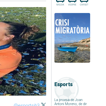
MIGDIA
VESPRE
CAP.SET
Esports
La proesa de Joan
Antoni Moreno, de dir
@esportsib3