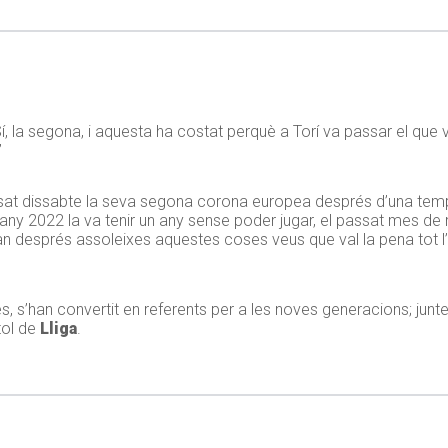
í, la segona, i aquesta ha costat perquè a Torí va passar el que
”
at dissabte la seva segona corona europea després d’una tempor
e l’any 2022 la va tenir un any sense poder jugar, el passat mes d
n després assoleixes aquestes coses veus que val la pena tot l’e
s, s’han convertit en referents per a les noves generacions; junte
tol de
Lliga
.