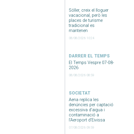
Sóller, creix el lloguer
vacacional, però les
places de turisme
tradicional es
mantenen
08/08/2026 10:24
DARRER EL TEMPS
El Temps Vespre 07-08-
2026
08/08/2026 08:59
SOCIETAT
Aena replica les
denúncies per captació
excessiva d’aigua i
contaminació a
l’Aeroport d’Eivissa
07/08/2026 09:59