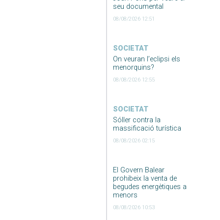
seu documental
08/08/2026 12:51
SOCIETAT
On veuran l’eclipsi els
menorquins?
08/08/2026 12:55
SOCIETAT
Sóller contra la
massificació turística
08/08/2026 02:15
El Govern Balear
prohibeix la venta de
begudes energètiques a
menors
08/08/2026 10:53