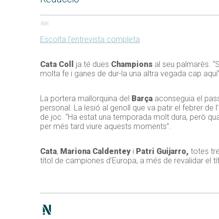
498
Escolta l’entrevista completa
Cata Coll
ja té dues
Champions
al seu palmarès. “S
molta fe i ganes de dur-la una altra vegada cap aquí
La portera mallorquina del
Barça
aconseguia el pass
personal. La lesió al genoll que va patir el febrer d
de joc. “Ha estat una temporada molt dura, però qua
per més tard viure aquests moments”.
Cata
,
Mariona Caldentey
i
Patri Guijarro,
totes tre
títol de campiones d’Europa, a més de revalidar el tí