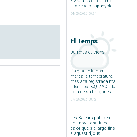
Eivissa és el planter de
la selecció espanyola
04/08/2026 08:24
El Temps
Darreres edicions
L’aigua de la mar
marca la temperatura
més alta registrada mai
a les Illes: 33,02 ºC a la
boia de sa Dragonera
07/08/2026 08:12
Les Balears pateixen
una nova onada de
calor que s’allarga fins
a aquest dijous