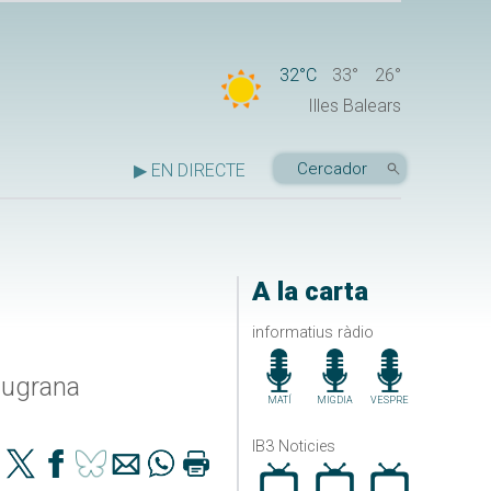
32°C
33°
26°
Illes Balears
▶ EN DIRECTE
A la carta
informatius ràdio
augrana
MATÍ
MIGDIA
VESPRE
IB3 Noticies