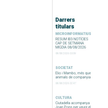
Darrers
titulars
MICROINFORMATIUS
RESUM IB3 NOTÍCIES
CAP DE SETMANA
MIGDIA 08/08/2026
08/08/2026 03:09
SOCIETAT
Elio i Mambo, més que
animals de companyia
08/08/2026 02:47
CULTURA
Ciutadella acompanya
Joan Pons per veure el