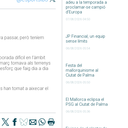
adeu a la temporada a
proclamar-se campió
d’Europa
07/08/2026 04:50
JP Financial, un equip
 va passar, però teníem
sense límits
06/08/2026 05:54
ada difícil en l’àmbit
e març tornava als terrenys
Festa del
sforç que faig dia a dia
mallorquinisme al
Ciutat de Palma
06/08/2026 05:50
s han tornat a aixecar el
El Mallorca eclipsa el
PSG al Ciutat de Palma
06/08/2026 05:36