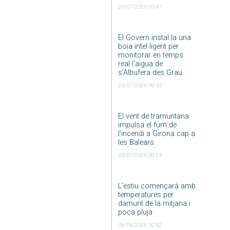
20/07/2026 03:47
El Govern instal·la una
boia intel·ligent per
monitorar en temps
real l’aigua de
s’Albufera des Grau
20/07/2026 09:33
El vent de tramuntana
impulsa el fum de
l’incendi a Girona cap a
les Balears
03/07/2026 09:24
L’estiu començarà amb
temperatures per
damunt de la mitjana i
poca pluja
09/06/2026 02:52