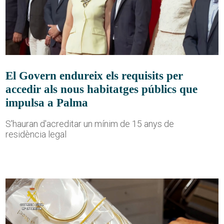
El Govern endureix els requisits per
accedir als nous habitatges públics que
impulsa a Palma
S'hauran d'acreditar un mínim de 15 anys de
residència legal