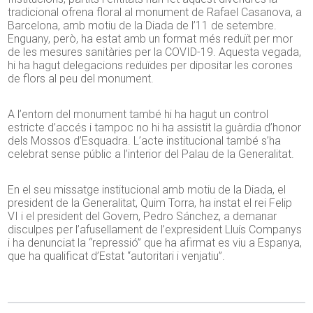
tradicional ofrena floral al monument de Rafael Casanova, a
Barcelona, amb motiu de la Diada de l’11 de setembre.
Enguany, però, ha estat amb un format més reduït per mor
de les mesures sanitàries per la COVID-19. Aquesta vegada,
hi ha hagut delegacions reduïdes per dipositar les corones
de flors al peu del monument.
A l’entorn del monument també hi ha hagut un control
estricte d’accés i tampoc no hi ha assistit la guàrdia d’honor
dels Mossos d’Esquadra. L’acte institucional també s’ha
celebrat sense públic a l’interior del Palau de la Generalitat.
En el seu missatge institucional amb motiu de la Diada, el
president de la Generalitat, Quim Torra, ha instat el rei Felip
VI i el president del Govern, Pedro Sánchez, a demanar
disculpes per l’afusellament de l’expresident Lluís Companys
i ha denunciat la “repressió” que ha afirmat es viu a Espanya,
que ha qualificat d’Estat “autoritari i venjatiu”.