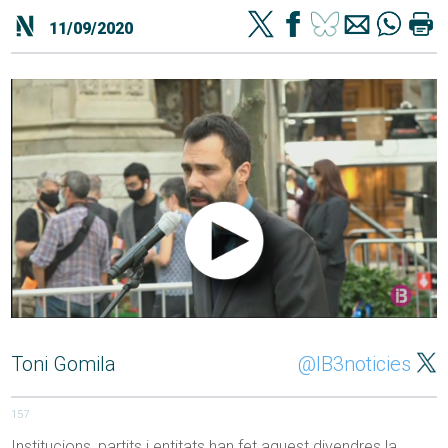
11/09/2020
Toni Gomila
@IB3noticies
157
Institucions, partits i entitats han fet aquest divendres la