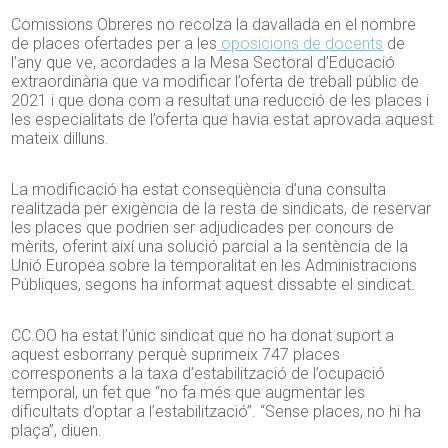
Comissions Obreres no recolza la davallada en el nombre
de places ofertades per a les
oposicions de docents
de
l’any que ve, acordades a la Mesa Sectoral d’Educació
extraordinària que va modificar l’oferta de treball públic de
2021 i que dona com a resultat una reducció de les places i
les especialitats de l’oferta que havia estat aprovada aquest
mateix dilluns.
La modificació ha estat conseqüència d’una consulta
realitzada per exigència de la resta de sindicats, de reservar
les places que podrien ser adjudicades per concurs de
mèrits, oferint així una solució parcial a la sentència de la
Unió Europea sobre la temporalitat en les Administracions
Públiques, segons ha informat aquest dissabte el sindicat.
CC.OO ha estat l’únic sindicat que no ha donat suport a
aquest esborrany perquè suprimeix 747 places
corresponents a la taxa d’estabilització de l’ocupació
temporal, un fet que “no fa més que augmentar les
dificultats d’optar a l’estabilització”. “Sense places, no hi ha
plaça”, diuen.