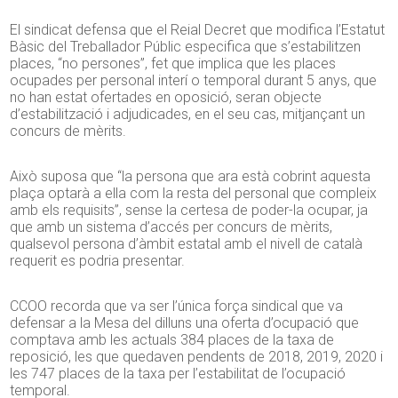
El sindicat defensa que el Reial Decret que modifica l’Estatut
Bàsic del Treballador Públic especifica que s’estabilitzen
places, “no persones”, fet que implica que les places
ocupades per personal interí o temporal durant 5 anys, que
no han estat ofertades en oposició, seran objecte
d’estabilització i adjudicades, en el seu cas, mitjançant un
concurs de mèrits.
Això suposa que “la persona que ara està cobrint aquesta
plaça optarà a ella com la resta del personal que compleix
amb els requisits”, sense la certesa de poder-la ocupar, ja
que amb un sistema d’accés per concurs de mèrits,
qualsevol persona d’àmbit estatal amb el nivell de català
requerit es podria presentar.
CCOO recorda que va ser l’única força sindical que va
defensar a la Mesa del dilluns una oferta d’ocupació que
comptava amb les actuals 384 places de la taxa de
reposició, les que quedaven pendents de 2018, 2019, 2020 i
les 747 places de la taxa per l’estabilitat de l’ocupació
temporal.