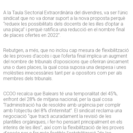
A la Taula Sectorial Extraordinària del divendres, va ser l’únic
sindicat que no va donar suport a la nova proposta perquè
“redueix les possibilitats dels docents de les illes d’optar a
una plaça” i perquè ratifica una reducció en el nombre final
de places ofertes en 2022″.
Rebutgen, a més, que no inclou cap mesura de flexibilització
de les proves d’accés i que l’oferta final implica un augment
del nombre de tribunals d’oposicions que oferiran únicament
una o dues places, la qual cosa suposa una despesa i unes
molèsties innecessàries tant per a opositors com per als
membres dels tribunals.
CCOO recalca que Balears té una temporalitat del 45%,
enfront del 28% de mitjana nacional, per la qual cosa
“l’administració ha de resoldre amb urgència per complir
amb l’objectiu del 8% d’interinitat”. El sindicat reclama una
negociació “que tracti acuradament la revisió de les
plantilles orgàniques, i fer-ho pensant principalment en els
interins de les illes”, així com la flexibilització de les proves