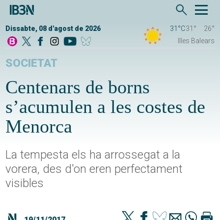
Dissabte, 08 d'agost de 2026
31°C
31°
26°
Illes Balears
SOCIETAT
Centenars de borns
s’acumulen a les costes de
Menorca
La tempesta els ha arrossegat a la
vorera, des d'on eren perfectament
visibles
19/11/2017