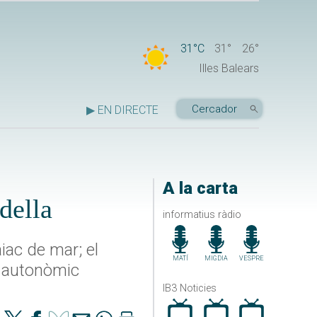
31°C
31°
26°
Illes Balears
▶ EN DIRECTE
A la carta
della
informatius ràdio
iac de mar; el
MATÍ
MIGDIA
VESPRE
e autonòmic
IB3 Noticies