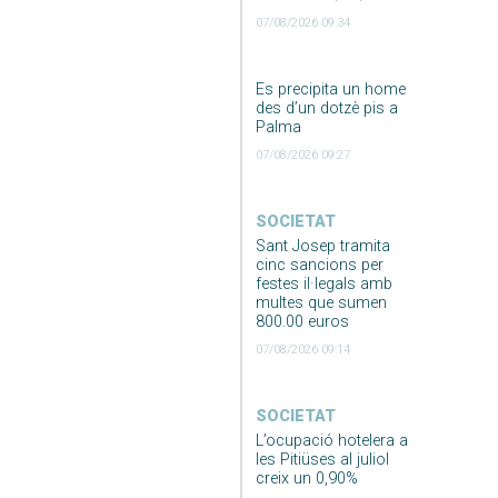
07/08/2026 09:34
Es precipita un home
des d’un dotzè pis a
Palma
07/08/2026 09:27
SOCIETAT
Sant Josep tramita
cinc sancions per
festes il·legals amb
multes que sumen
800.00 euros
07/08/2026 09:14
SOCIETAT
L’ocupació hotelera a
les Pitiüses al juliol
creix un 0,90%