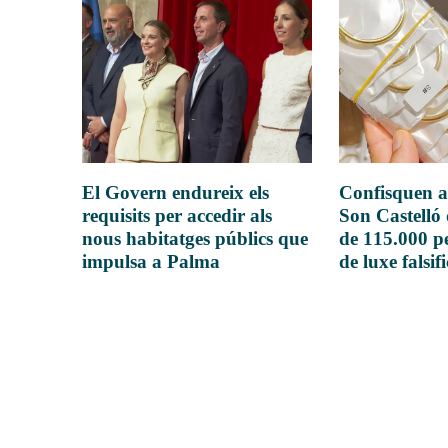
El Govern endureix els
Confisquen a
requisits per accedir als
Son Castelló
nous habitatges públics que
de 115.000 pe
impulsa a Palma
de luxe falsif