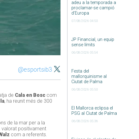
adeu a la temporada a
proclamar-se campió
d’Europa
07/08/2026 04:50
JP Financial, un equip
sense límits
06/08/2026 05:54
@esportsib3
Festa del
mallorquinisme al
Ciutat de Palma
06/08/2026 05:50
atja de
Cala en Bosc
com
la
, ha reunit més de 300
El Mallorca eclipsa el
PSG al Ciutat de Palma
06/08/2026 05:36
ons de la mar per a la
a valorat positivament
Walz
com a referents.