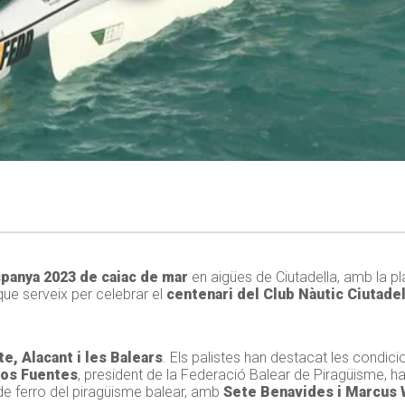
panya 2023 de caiac de mar
en aigües de Ciutadella, amb la pl
que serveix per celebrar el
centenari del Club Nàutic Ciutadel
e, Alacant i les Balears
. Els palistes han destacat les condici
los Fuentes
, president de la Federació Balear de Piragüisme, h
 de ferro del piragüisme balear, amb
Sete Benavides i Marcus 