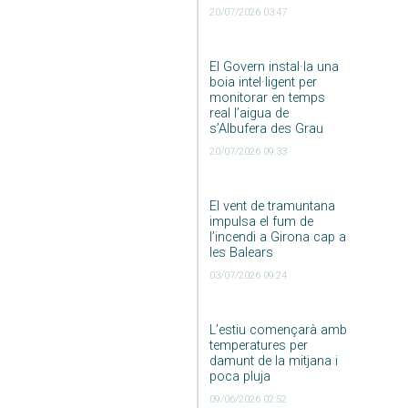
20/07/2026 03:47
El Govern instal·la una
boia intel·ligent per
monitorar en temps
real l’aigua de
s’Albufera des Grau
20/07/2026 09:33
El vent de tramuntana
impulsa el fum de
l’incendi a Girona cap a
les Balears
03/07/2026 09:24
L’estiu començarà amb
temperatures per
damunt de la mitjana i
poca pluja
09/06/2026 02:52