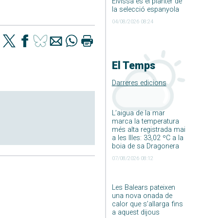
Eivissa és el planter de
la selecció espanyola
04/08/2026 08:24
El Temps
Darreres edicions
L’aigua de la mar
marca la temperatura
més alta registrada mai
a les Illes: 33,02 ºC a la
boia de sa Dragonera
07/08/2026 08:12
Les Balears pateixen
una nova onada de
calor que s’allarga fins
a aquest dijous