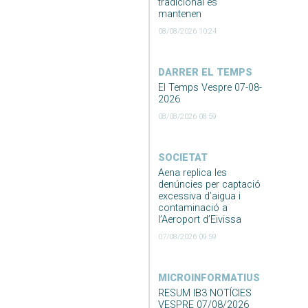
tradicional es
mantenen
08/08/2026 10:24
DARRER EL TEMPS
El Temps Vespre 07-08-
2026
08/08/2026 08:59
SOCIETAT
Aena replica les
denúncies per captació
excessiva d’aigua i
contaminació a
l’Aeroport d’Eivissa
07/08/2026 09:59
MICROINFORMATIUS
RESUM IB3 NOTÍCIES
VESPRE 07/08/2026