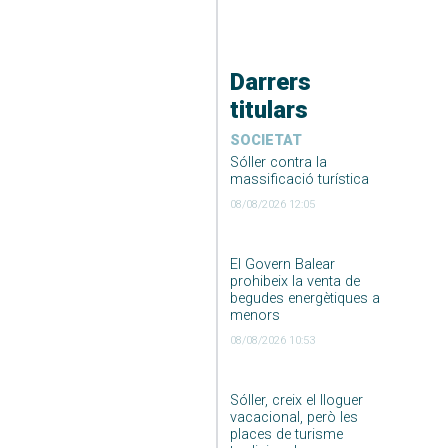
Darrers
titulars
SOCIETAT
Sóller contra la
massificació turística
08/08/2026 12:05
El Govern Balear
prohibeix la venta de
begudes energètiques a
menors
08/08/2026 10:53
Sóller, creix el lloguer
vacacional, però les
places de turisme