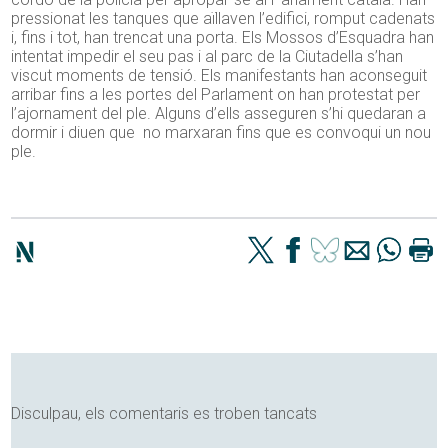
pressionat les tanques que aïllaven l’edifici, romput cadenats
i, fins i tot, han trencat una porta. Els Mossos d’Esquadra han
intentat impedir el seu pas i al parc de la Ciutadella s’han
viscut moments de tensió. Els manifestants han aconseguit
arribar fins a les portes del Parlament on han protestat per
l’ajornament del ple. Alguns d’ells asseguren s’hi quedaran a
dormir i diuen que no marxaran fins que es convoqui un nou
ple.
Disculpau, els comentaris es troben tancats