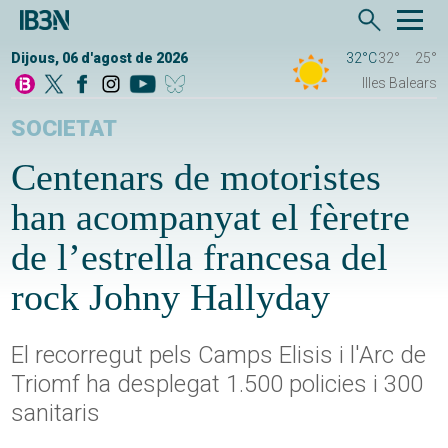
Dijous, 06 d'agost de 2026
32°C
32°
25°
Illes Balears
SOCIETAT
Centenars de motoristes
han acompanyat el fèretre
de l’estrella francesa del
rock Johny Hallyday
El recorregut pels Camps Elisis i l'Arc de
Triomf ha desplegat 1.500 policies i 300
sanitaris