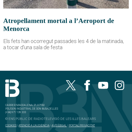
Atropellament mortal a l’Aeroport de
Menorca
Els fets han ocorregut passades les 4 de la matinada,
a tocar d'una sala de festa
CARRER MAGDALENA, 21, 07180
POLÍGON INDUSTRIAL DE SON BUGADELLES
(+34) 971 139 333
© ENS PÚBLIC DE RADIOTELEVISIÓ DE LES ILLES BALEARS
COOKIES
|
ATENCIÓ A L'AUDIÈNCIA
|
AVÍS LEGAL
|
PORTAL PRIVACITAT