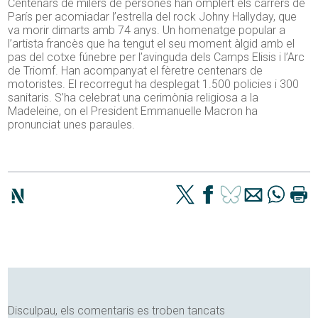
Centenars de milers de persones han omplert els carrers de
París per acomiadar l’estrella del rock Johny Hallyday, que
va morir dimarts amb 74 anys. Un homenatge popular a
l’artista francès que ha tengut el seu moment àlgid amb el
pas del cotxe fúnebre per l’avinguda dels Camps Elisis i l’Arc
de Triomf. Han acompanyat el fèretre centenars de
motoristes. El recorregut ha desplegat 1.500 policies i 300
sanitaris. S’ha celebrat una cerimònia religiosa a la
Madeleine, on el President Emmanuelle Macron ha
pronunciat unes paraules.
Disculpau, els comentaris es troben tancats