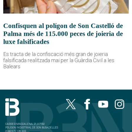
Confisquen al polígon de Son Castelló de
Palma més de 115.000 peces de joieria de
luxe falsificades
Es tracta de la confiscació més gran de joieria
falsificada realitzada mai per la Guàrdia Civil a les
Balears
CARRER MAGDALENA, 21, 07180
POLÍGON INDUSTRIAL DE SON BUGADELLES
(+34) 971 139 333