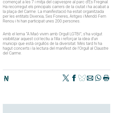
començat a les 7 i mitja del capvespre al parc d’Es Freginal.
Ha recorregut els principals carrers de la ciutat i ha acabat a
la plaça del Carme. La manifestació ha estat organitzada
per les entitats Diverxia, Ses Foneres, Aritges i Mendó Fem
Renou i hi han participat unes 200 persones.
Amb el lema “A Maó vivim amb Orgull LGTBI”, s’ha volgut
visibilitzar aquest col·lectiu a l’illa i reforçar la idea d’un
municipi que està orgullós de la diversitat. Més tard hi ha
hagut concerts i la lectura del manifest de l’Orgull al Claustre
del Carme.