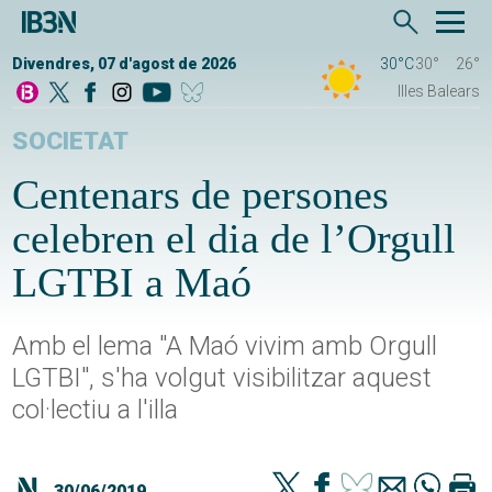
Divendres, 07 d'agost de 2026
30°C
30°
26°
Illes Balears
SOCIETAT
Centenars de persones
celebren el dia de l’Orgull
LGTBI a Maó
Amb el lema "A Maó vivim amb Orgull
LGTBI", s'ha volgut visibilitzar aquest
col·lectiu a l'illa
30/06/2019