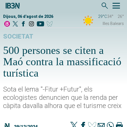
Dijous, 06 d'agost de 2026
29°C
34°
26°
Illes Balears
SOCIETAT
500 persones se citen a
Maó contra la massificació
turística
Sota el lema "-Fitur +Futur", els
ecologistes denuncien que la renda per
càpita davalla alhora que el turisme creix
29/12/2024