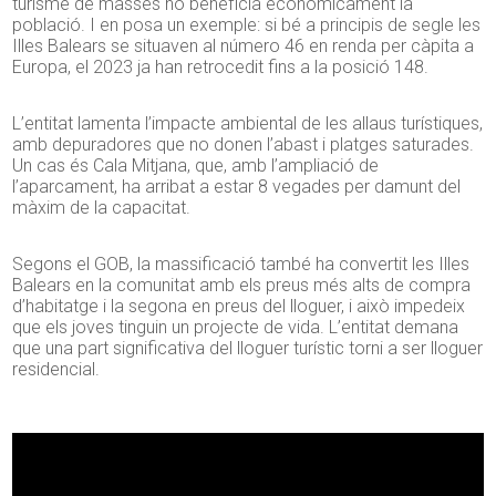
turisme de masses no beneficia econòmicament la
població. I en posa un exemple: si bé a principis de segle les
Illes Balears se situaven al número 46 en renda per càpita a
Europa, el 2023 ja han retrocedit fins a la posició 148.
L’entitat lamenta l’impacte ambiental de les allaus turístiques,
amb depuradores que no donen l’abast i platges saturades.
Un cas és Cala Mitjana, que, amb l’ampliació de
l’aparcament, ha arribat a estar 8 vegades per damunt del
màxim de la capacitat.
Segons el GOB, la massificació també ha convertit les Illes
Balears en la comunitat amb els preus més alts de compra
d’habitatge i la segona en preus del lloguer, i això impedeix
que els joves tinguin un projecte de vida. L’entitat demana
que una part significativa del lloguer turístic torni a ser lloguer
residencial.