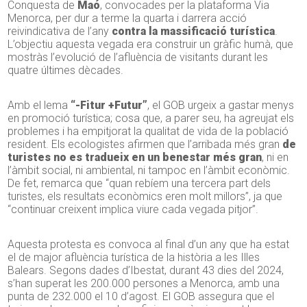
Conquesta de
Maó
, convocades per la plataforma Via
Menorca, per dur a terme la quarta i darrera acció
reivindicativa de l’any
contra la massificació turística
.
L’objectiu aquesta vegada era construir un gràfic humà, que
mostràs l’evolució de l’afluència de visitants durant les
quatre últimes dècades.
Amb el lema
“-Fitur +Futur”
, el GOB urgeix a gastar menys
en promoció turística; cosa que, a parer seu, ha agreujat els
problemes i ha empitjorat la qualitat de vida de la població
resident. Els ecologistes afirmen que l’arribada més gran
de
turistes no es tradueix en un benestar més gran
, ni en
l’àmbit social, ni ambiental, ni tampoc en l’àmbit econòmic.
De fet, remarca que “quan rebíem una tercera part dels
turistes, els resultats econòmics eren molt millors”, ja que
“continuar creixent implica viure cada vegada pitjor”.
Aquesta protesta es convoca al final d’un any que ha estat
el de major afluència turística de la història a les Illes
Balears. Segons dades d’Ibestat, durant 43 dies del 2024,
s’han superat les 200.000 persones a Menorca, amb una
punta de 232.000 el 10 d’agost. El GOB assegura que el