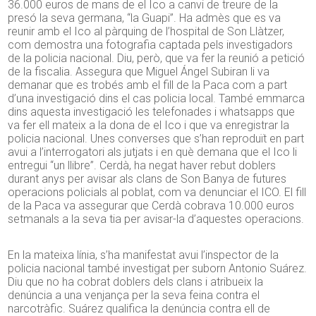
36.000 euros de mans de el Ico a canvi de treure de la
presó la seva germana, “la Guapi”. Ha admès que es va
reunir amb el Ico al pàrquing de l’hospital de Son Llàtzer,
com demostra una fotografia captada pels investigadors
de la policia nacional. Diu, però, que va fer la reunió a petició
de la fiscalia. Assegura que Miguel Ángel Subiran li va
demanar que es trobés amb el fill de la Paca com a part
d’una investigació dins el cas policia local. També emmarca
dins aquesta investigació les telefonades i whatsapps que
va fer ell mateix a la dona de el Ico i que va enregistrar la
policia nacional. Unes converses que s’han reproduït en part
avui a l’interrogatori als jutjats i en què demana que el Ico li
entregui “un llibre”. Cerdà, ha negat haver rebut doblers
durant anys per avisar als clans de Son Banya de futures
operacions policials al poblat, com va denunciar el ICO. El fill
de la Paca va assegurar que Cerdà cobrava 10.000 euros
setmanals a la seva tia per avisar-la d’aquestes operacions.
En la mateixa línia, s’ha manifestat avui l’inspector de la
policia nacional també investigat per suborn Antonio Suárez.
Diu que no ha cobrat doblers dels clans i atribueix la
denúncia a una venjança per la seva feina contra el
narcotràfic. Suárez qualifica la denúncia contra ell de