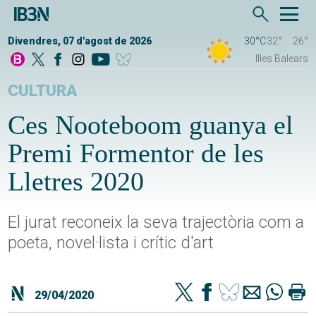
Divendres, 07 d'agost de 2026
30°C
32°
26°
Illes Balears
CULTURA
Ces Nooteboom guanya el
Premi Formentor de les
Lletres 2020
El jurat reconeix la seva trajectòria com a
poeta, novel·lista i crític d'art
29/04/2020