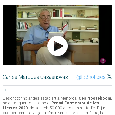
Carles Marquès Casasnovas
@IB3noticies
148
L’escriptor holandès establert a Menorca,
Ces Nooteboom
,
ha estat guardonat amb el
Premi Formentor de les
Lletres 2020
, dotat amb 50.000 euros en metàl·lic. El jurat,
que per primera vegada s’ha reunit per via telemàtica, ha