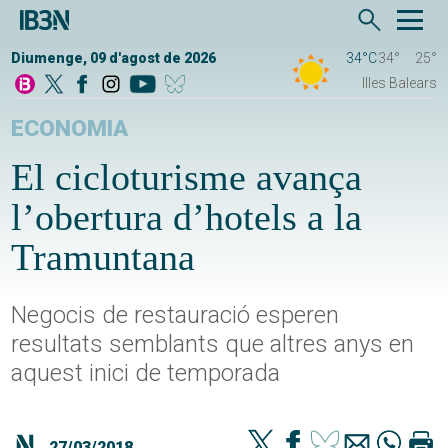
Diumenge, 09 d'agost de 2026
34°C
34°
25°
Illes Balears
ECONOMIA
El cicloturisme avança
l’obertura d’hotels a la
Tramuntana
Negocis de restauració esperen
resultats semblants que altres anys en
aquest inici de temporada
27/03/2018