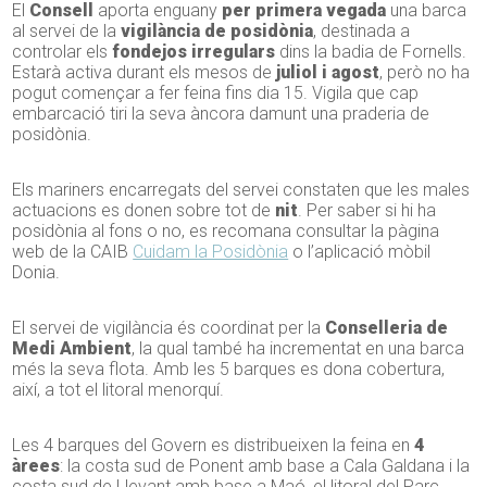
El
Consell
aporta enguany
per primera vegada
una barca
al servei de la
vigilància de posidònia
, destinada a
controlar els
fondejos irregulars
dins la badia de Fornells.
Estarà activa durant els mesos de
juliol i agost
, però no ha
pogut començar a fer feina fins dia 15. Vigila que cap
embarcació tiri la seva àncora damunt una praderia de
posidònia.
Els mariners encarregats del servei constaten que les males
actuacions es donen sobre tot de
nit
. Per saber si hi ha
posidònia al fons o no, es recomana consultar la pàgina
web de la CAIB
Cuidam la Posidònia
o l’aplicació mòbil
Donia.
El servei de vigilància és coordinat per la
Conselleria de
Medi Ambient
, la qual també ha incrementat en una barca
més la seva flota. Amb les 5 barques es dona cobertura,
així, a tot el litoral menorquí.
Les 4 barques del Govern es distribueixen la feina en
4
àrees
: la costa sud de Ponent amb base a Cala Galdana i la
costa sud de Llevant amb base a Maó, el litoral del Parc