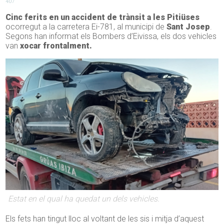
407
Cinc ferits en un accident de trànsit a les Pitiüses
ocorregut a la carretera Ei-781, al municipi de
Sant Josep
.
Segons han informat els Bombers d’Eivissa, els dos vehicles
van
xocar frontalment.
Estat en el qual ha quedat un dels vehicles.
Els fets han tingut lloc al voltant de les sis i mitja d’aquest