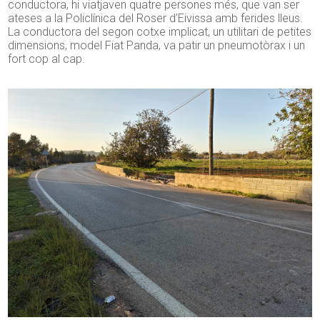
conductora, hi viatjaven quatre persones més, que van ser
ateses a la Policlínica del Roser d’Eivissa amb ferides lleus.
La conductora del segon cotxe implicat, un utilitari de petites
dimensions, model Fiat Panda, va patir un pneumotòrax i un
fort cop al cap.